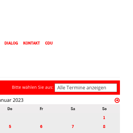
DIALOG
KONTAKT
CDU
Bitte wählen Sie aus:
Alle Termine anzeigen
anuar 2023
Do
Fr
Sa
So
1
5
6
7
8