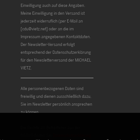
Einwilligung auch auf diese Angaben.
Meine Einwilligung in den Versand ist
jederzeit widerruflich (per E-Mail an
[cdu@vietz.net] oder an die im
Impressum angegebenen Kontaktdaten.
Der Newsletter-Versand erfolgt
entsprechend der Datenschutzerklärung
für den Newsletterversand der MICHAEL
VIETZ.
Alle personenbezogenen Daten sind
freiwillig und dienen ausschließlich dazu,
Sie im Newsletter persönlich ansprechen
zu können.
Die Rechte als Betroffener aus der
DSGVO finden Sie
Datenschutzerklärung
.