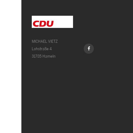
MICHAEL VIETZ
Lohstraße 4
31785 Hameln