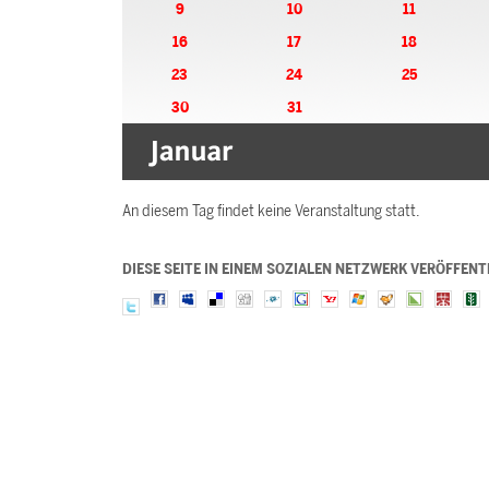
9
10
11
16
17
18
23
24
25
30
31
An diesem Tag findet keine Veranstaltung statt.
DIESE SEITE IN EINEM SOZIALEN NETZWERK VERÖFFENT