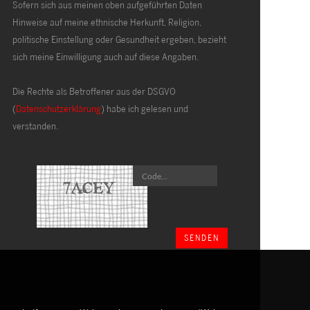
Sofern sich aus meinen oben aufgeführten Daten
Hinweise auf meine ethnische Herkunft, Religion,
politische Einstellung oder Gesundheit ergeben, bezieht
sich meine Einwilligung auch auf diese Angaben.
Die Rechte als Betroffener aus der DSGVO
(
Datenschutzerklärung
) habe ich gelesen und
verstanden.
SENDEN