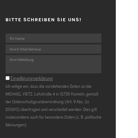
BITTE SCHREIBEN SIE UNS!
Einwilligungserklärung
Ich willige ein, dass die vorstehenden Daten an die
MICHAEL VIETZ, Lohstraße 4 in 31785 Hameln, gemäß
der Datenschutzgrundverordnung (Art. 9 Abs. 2a
DSGVO) übertragen und verarbeitet werden. Dies gilt
insbesondere auch für besondere Daten (z. B. politische
Meinungen).