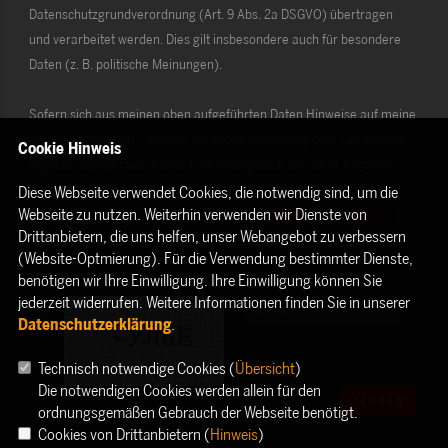
Datenschutzgrundverordnung (Art. 9 Abs. 2a DSGVO) übertragen
und verarbeitet werden. Dies gilt insbesondere auch für besondere
Daten (z. B. politische Meinungen).
Sofern sich aus meinen oben aufgeführten Daten Hinweise auf meine
ethnische Herkunft, Religion, politische Einstellung oder Gesundheit
Cookie Hinweis
ergeben, bezieht sich meine Einwilligung auch auf diese Angaben.
Diese Webseite verwendet Cookies, die notwendig sind, um die
Webseite zu nutzen. Weiterhin verwenden wir Dienste von
Die Rechte als Betroffener aus der DSGVO (
Datenschutzerklärung
)
Drittanbietern, die uns helfen, unser Webangebot zu verbessern
habe ich gelesen und verstanden.
(Website-Optmierung). Für die Verwendung bestimmter Dienste,
benötigen wir Ihre Einwilligung. Ihre Einwilligung können Sie
jederzeit widerrufen. Weitere Informationen finden Sie in unserer
Datenschutzerklärung
.
Technisch notwendige Cookies (
Übersicht
)
Die notwendigen Cookies werden allein für den
SENDEN
ordnungsgemäßen Gebrauch der Webseite benötigt.
Cookies von Drittanbietern (
Hinweis
)