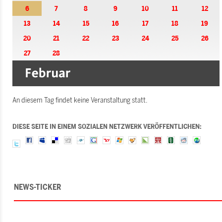
6
7
8
9
10
11
12
13
14
15
16
17
18
19
20
21
22
23
24
25
26
27
28
An diesem Tag findet keine Veranstaltung statt.
DIESE SEITE IN EINEM SOZIALEN NETZWERK VERÖFFENTLICHEN:
NEWS-TICKER