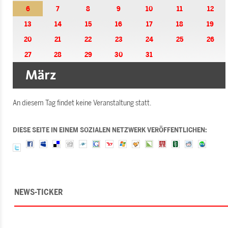
6
7
8
9
10
11
12
13
14
15
16
17
18
19
20
21
22
23
24
25
26
27
28
29
30
31
An diesem Tag findet keine Veranstaltung statt.
DIESE SEITE IN EINEM SOZIALEN NETZWERK VERÖFFENTLICHEN:
NEWS-TICKER