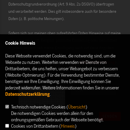
Datenschutzgrundverordnung (Art. 9 Abs. 2a DSGVO) übertragen
und verarbeitet werden. Dies gilt insbesondere auch für besondere
Daten (z. B. politische Meinungen).
Sofern sich aus meinen oben aufgeführten Daten Hinweise auf meine
ethnische Herkunft, Religion, politische Einstellung oder Gesundheit
Cookie Hinweis
ergeben, bezieht sich meine Einwilligung auch auf diese Angaben.
Diese Webseite verwendet Cookies, die notwendig sind, um die
Webseite zu nutzen. Weiterhin verwenden wir Dienste von
Die Rechte als Betroffener aus der DSGVO (
Datenschutzerklärung
)
Drittanbietern, die uns helfen, unser Webangebot zu verbessern
habe ich gelesen und verstanden.
(Website-Optmierung). Für die Verwendung bestimmter Dienste,
benötigen wir Ihre Einwilligung. Ihre Einwilligung können Sie
jederzeit widerrufen. Weitere Informationen finden Sie in unserer
Datenschutzerklärung
.
Technisch notwendige Cookies (
Übersicht
)
Die notwendigen Cookies werden allein für den
SENDEN
ordnungsgemäßen Gebrauch der Webseite benötigt.
Cookies von Drittanbietern (
Hinweis
)