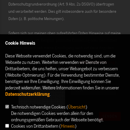
Datenschutzgrundverordnung (Art. 9 Abs. 2a DSGVO) übertragen
und verarbeitet werden. Dies gilt insbesondere auch für besondere
Daten (z. B. politische Meinungen).
Sofern sich aus meinen oben aufgeführten Daten Hinweise auf meine
ethnische Herkunft, Religion, politische Einstellung oder Gesundheit
Cookie Hinweis
ergeben, bezieht sich meine Einwilligung auch auf diese Angaben.
Diese Webseite verwendet Cookies, die notwendig sind, um die
Webseite zu nutzen. Weiterhin verwenden wir Dienste von
Die Rechte als Betroffener aus der DSGVO (
Datenschutzerklärung
)
Drittanbietern, die uns helfen, unser Webangebot zu verbessern
habe ich gelesen und verstanden.
(Website-Optmierung). Für die Verwendung bestimmter Dienste,
benötigen wir Ihre Einwilligung. Ihre Einwilligung können Sie
jederzeit widerrufen. Weitere Informationen finden Sie in unserer
Datenschutzerklärung
.
Technisch notwendige Cookies (
Übersicht
)
Die notwendigen Cookies werden allein für den
SENDEN
ordnungsgemäßen Gebrauch der Webseite benötigt.
Cookies von Drittanbietern (
Hinweis
)