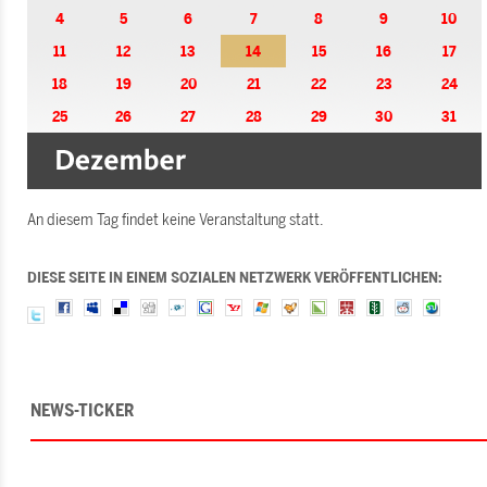
4
5
6
7
8
9
10
11
12
13
14
15
16
17
18
19
20
21
22
23
24
25
26
27
28
29
30
31
An diesem Tag findet keine Veranstaltung statt.
DIESE SEITE IN EINEM SOZIALEN NETZWERK VERÖFFENTLICHEN:
NEWS-TICKER