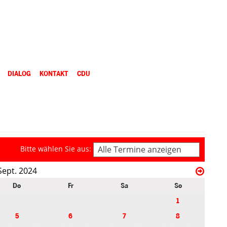
DIALOG
KONTAKT
CDU
Bitte wählen Sie aus:
Alle Termine anzeigen
Sept. 2024
Do
Fr
Sa
So
1
5
6
7
8