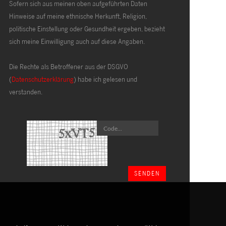
Sofern sich aus meinen oben aufgeführten Daten
Hinweise auf meine ethnische Herkunft, Religion,
politische Einstellung oder Gesundheit ergeben, bezieht
sich meine Einwilligung auch auf diese Angaben.
Die Rechte als Betroffener aus der DSGVO
(
Datenschutzerklärung
) habe ich gelesen und
verstanden.
SENDEN