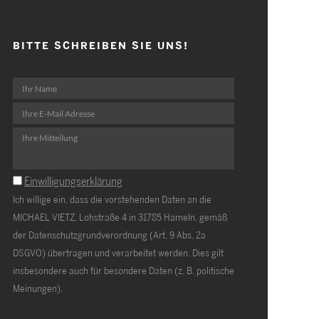
BITTE SCHREIBEN SIE UNS!
Einwilligungserklärung
Ich willige ein, dass die vorstehenden Daten an die
MICHAEL VIETZ, Lohstraße 4 in 31785 Hameln, gemäß
der Datenschutzgrundverordnung (Art. 9 Abs. 2a
DSGVO) übertragen und verarbeitet werden. Dies gilt
insbesondere auch für besondere Daten (z. B. politische
Meinungen).