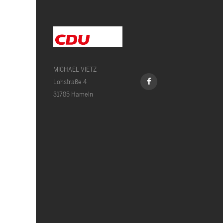
MICHAEL VIETZ
Lohstraße 4
31785 Hameln