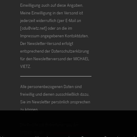
Einwilligung auch auf diese Angaben.
Meine Einwilligung in den Versand ist
jederzeit widerruflich (per E-Mail an
[cdu@vietz.net] oder an die im
Impressum angegebenen Kontaktdaten.
Der Newsletter-Versand erfolgt
entsprechend der Datenschutzerklärung
für den Newsletterversand der MICHAEL
VIETZ.
Alle personenbezogenen Daten sind
freiwillig und dienen ausschließlich dazu,
Sie im Newsletter persönlich ansprechen
zu können.
Die Rechte als Betroffener aus der
DSGVO finden Sie
Datenschutzerklärung
.