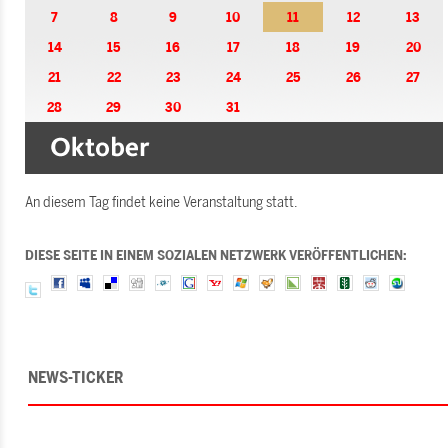
7
8
9
10
11
12
13
14
15
16
17
18
19
20
21
22
23
24
25
26
27
28
29
30
31
An diesem Tag findet keine Veranstaltung statt.
DIESE SEITE IN EINEM SOZIALEN NETZWERK VERÖFFENTLICHEN:
NEWS-TICKER