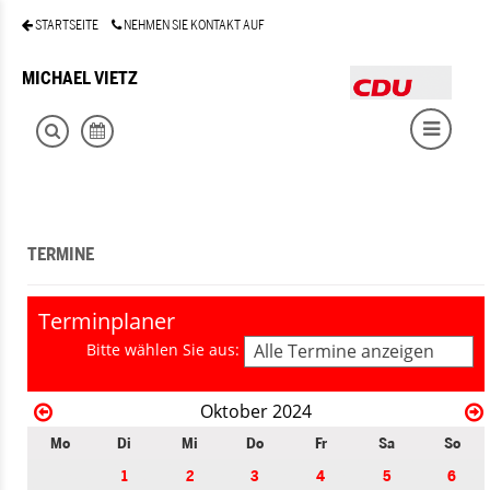
STARTSEITE
NEHMEN SIE KONTAKT AUF
MICHAEL VIETZ
TERMINE
Terminplaner
Bitte wählen Sie aus:
Alle Termine anzeigen
Oktober 2024
Mo
Di
Mi
Do
Fr
Sa
So
1
2
3
4
5
6