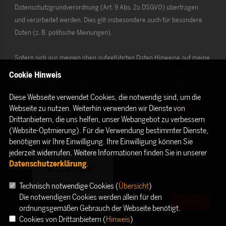
Datenschutzgrundverordnung (Art. 9 Abs. 2a DSGVO) übertragen
und verarbeitet werden. Dies gilt insbesondere auch für besondere
Daten (z. B. politische Meinungen).
Sofern sich aus meinen oben aufgeführten Daten Hinweise auf meine
ethnische Herkunft, Religion, politische Einstellung oder Gesundheit
Cookie Hinweis
ergeben, bezieht sich meine Einwilligung auch auf diese Angaben.
Diese Webseite verwendet Cookies, die notwendig sind, um die
Webseite zu nutzen. Weiterhin verwenden wir Dienste von
Die Rechte als Betroffener aus der DSGVO (
Datenschutzerklärung
)
Drittanbietern, die uns helfen, unser Webangebot zu verbessern
habe ich gelesen und verstanden.
(Website-Optmierung). Für die Verwendung bestimmter Dienste,
benötigen wir Ihre Einwilligung. Ihre Einwilligung können Sie
jederzeit widerrufen. Weitere Informationen finden Sie in unserer
Datenschutzerklärung
.
Technisch notwendige Cookies (
Übersicht
)
Die notwendigen Cookies werden allein für den
SENDEN
ordnungsgemäßen Gebrauch der Webseite benötigt.
Cookies von Drittanbietern (
Hinweis
)