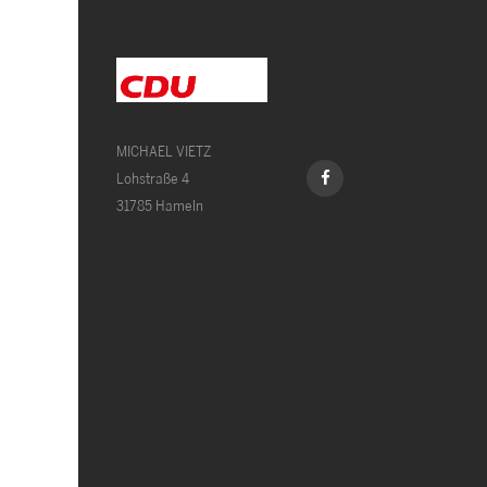
MICHAEL VIETZ
Lohstraße 4
31785 Hameln