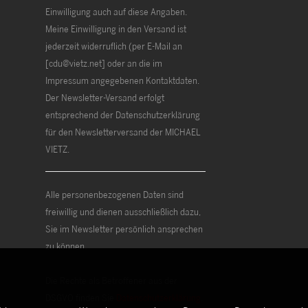
Einwilligung auch auf diese Angaben.
Meine Einwilligung in den Versand ist
jederzeit widerruflich (per E-Mail an
[cdu@vietz.net] oder an die im
Impressum angegebenen Kontaktdaten.
Der Newsletter-Versand erfolgt
entsprechend der Datenschutzerklärung
für den Newsletterversand der MICHAEL
VIETZ.
Alle personenbezogenen Daten sind
freiwillig und dienen ausschließlich dazu,
Sie im Newsletter persönlich ansprechen
zu können.
Die Rechte als Betroffener aus der
DSGVO finden Sie
Datenschutzerklärung
.