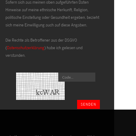
Sofern sich aus meinen oben aufgeführten Daten
Hinweise auf meine ethnische Herkunft, Religion,
politische Einstellung oder Gesundheit ergeben, bezieht
sich meine Einwilligung auch auf diese Angaben.
Die Rechte als Betroffener aus der DSGVO
(
Datenschutzerklärung
) habe ich gelesen und
verstanden.
SENDEN