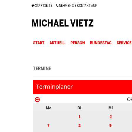
STARTSEITE
NEHMEN SIE KONTAKT AUF
MICHAEL VIETZ
START
AKTUELL
PERSON
BUNDESTAG
SERVICE
TERMINE
Terminplaner
Ok
Mo
Di
Mi
1
2
7
8
9