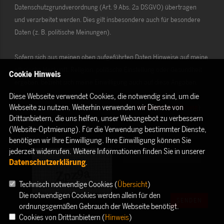
Datenschutzgrundverordnung (Art. 9 Abs. 2a DSGVO) übertragen
und verarbeitet werden. Dies gilt insbesondere auch für besondere
Daten (z. B. politische Meinungen).
Sofern sich aus meinen oben aufgeführten Daten Hinweise auf meine
ethnische Herkunft, Religion, politische Einstellung oder Gesundheit
Cookie Hinweis
ergeben, bezieht sich meine Einwilligung auch auf diese Angaben.
Diese Webseite verwendet Cookies, die notwendig sind, um die
Webseite zu nutzen. Weiterhin verwenden wir Dienste von
Die Rechte als Betroffener aus der DSGVO (
Datenschutzerklärung
)
Drittanbietern, die uns helfen, unser Webangebot zu verbessern
habe ich gelesen und verstanden.
(Website-Optmierung). Für die Verwendung bestimmter Dienste,
benötigen wir Ihre Einwilligung. Ihre Einwilligung können Sie
jederzeit widerrufen. Weitere Informationen finden Sie in unserer
Datenschutzerklärung
.
Technisch notwendige Cookies (
Übersicht
)
Die notwendigen Cookies werden allein für den
SENDEN
ordnungsgemäßen Gebrauch der Webseite benötigt.
Cookies von Drittanbietern (
Hinweis
)