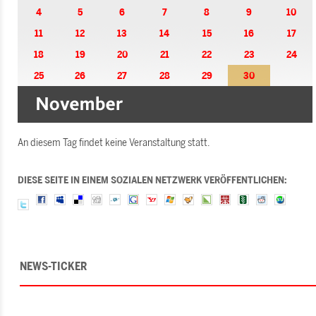
4
5
6
7
8
9
10
11
12
13
14
15
16
17
18
19
20
21
22
23
24
25
26
27
28
29
30
An diesem Tag findet keine Veranstaltung statt.
DIESE SEITE IN EINEM SOZIALEN NETZWERK VERÖFFENTLICHEN:
NEWS-TICKER