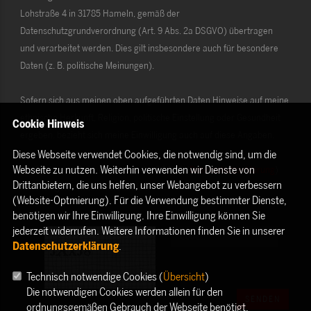
Lohstraße 4 in 31785 Hameln, gemäß der
Datenschutzgrundverordnung (Art. 9 Abs. 2a DSGVO) übertragen
und verarbeitet werden. Dies gilt insbesondere auch für besondere
Daten (z. B. politische Meinungen).
Sofern sich aus meinen oben aufgeführten Daten Hinweise auf meine
ethnische Herkunft, Religion, politische Einstellung oder Gesundheit
Cookie Hinweis
ergeben, bezieht sich meine Einwilligung auch auf diese Angaben.
Diese Webseite verwendet Cookies, die notwendig sind, um die
Webseite zu nutzen. Weiterhin verwenden wir Dienste von
Die Rechte als Betroffener aus der DSGVO (
Datenschutzerklärung
)
Drittanbietern, die uns helfen, unser Webangebot zu verbessern
habe ich gelesen und verstanden.
(Website-Optmierung). Für die Verwendung bestimmter Dienste,
benötigen wir Ihre Einwilligung. Ihre Einwilligung können Sie
jederzeit widerrufen. Weitere Informationen finden Sie in unserer
Datenschutzerklärung
.
Technisch notwendige Cookies (
Übersicht
)
Die notwendigen Cookies werden allein für den
SENDEN
ordnungsgemäßen Gebrauch der Webseite benötigt.