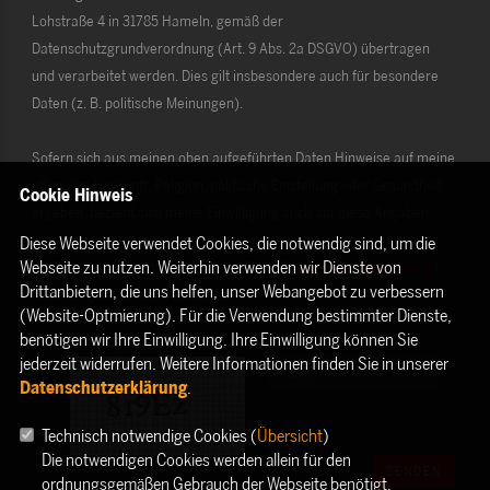
Lohstraße 4 in 31785 Hameln, gemäß der
Datenschutzgrundverordnung (Art. 9 Abs. 2a DSGVO) übertragen
und verarbeitet werden. Dies gilt insbesondere auch für besondere
Daten (z. B. politische Meinungen).
Sofern sich aus meinen oben aufgeführten Daten Hinweise auf meine
ethnische Herkunft, Religion, politische Einstellung oder Gesundheit
Cookie Hinweis
ergeben, bezieht sich meine Einwilligung auch auf diese Angaben.
Diese Webseite verwendet Cookies, die notwendig sind, um die
Webseite zu nutzen. Weiterhin verwenden wir Dienste von
Die Rechte als Betroffener aus der DSGVO (
Datenschutzerklärung
)
Drittanbietern, die uns helfen, unser Webangebot zu verbessern
habe ich gelesen und verstanden.
(Website-Optmierung). Für die Verwendung bestimmter Dienste,
benötigen wir Ihre Einwilligung. Ihre Einwilligung können Sie
jederzeit widerrufen. Weitere Informationen finden Sie in unserer
Datenschutzerklärung
.
Technisch notwendige Cookies (
Übersicht
)
Die notwendigen Cookies werden allein für den
SENDEN
ordnungsgemäßen Gebrauch der Webseite benötigt.