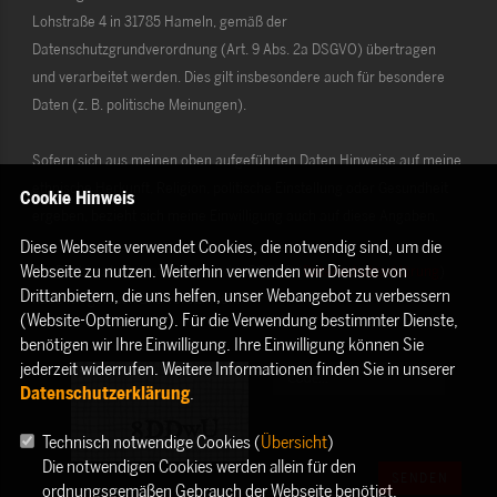
Lohstraße 4 in 31785 Hameln, gemäß der
Datenschutzgrundverordnung (Art. 9 Abs. 2a DSGVO) übertragen
und verarbeitet werden. Dies gilt insbesondere auch für besondere
Daten (z. B. politische Meinungen).
Sofern sich aus meinen oben aufgeführten Daten Hinweise auf meine
ethnische Herkunft, Religion, politische Einstellung oder Gesundheit
Cookie Hinweis
ergeben, bezieht sich meine Einwilligung auch auf diese Angaben.
Diese Webseite verwendet Cookies, die notwendig sind, um die
Webseite zu nutzen. Weiterhin verwenden wir Dienste von
Die Rechte als Betroffener aus der DSGVO (
Datenschutzerklärung
)
Drittanbietern, die uns helfen, unser Webangebot zu verbessern
habe ich gelesen und verstanden.
(Website-Optmierung). Für die Verwendung bestimmter Dienste,
benötigen wir Ihre Einwilligung. Ihre Einwilligung können Sie
jederzeit widerrufen. Weitere Informationen finden Sie in unserer
Datenschutzerklärung
.
Technisch notwendige Cookies (
Übersicht
)
Die notwendigen Cookies werden allein für den
SENDEN
ordnungsgemäßen Gebrauch der Webseite benötigt.