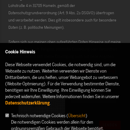
Lohstraße 4 in 31785 Hameln, gemäß der
Datenschutzgrundverordnung (Art. 9 Abs. 2a DSGVO) übertragen
und verarbeitet werden. Dies gilt insbesondere auch für besondere
Daten (z. B. politische Meinungen).
Sofern sich aus meinen oben aufgeführten Daten Hinweise auf meine
ethnische Herkunft, Religion, politische Einstellung oder Gesundheit
Cookie Hinweis
ergeben, bezieht sich meine Einwilligung auch auf diese Angaben.
Diese Webseite verwendet Cookies, die notwendig sind, um die
Webseite zu nutzen. Weiterhin verwenden wir Dienste von
Die Rechte als Betroffener aus der DSGVO (
Datenschutzerklärung
)
Drittanbietern, die uns helfen, unser Webangebot zu verbessern
habe ich gelesen und verstanden.
(Website-Optmierung). Für die Verwendung bestimmter Dienste,
benötigen wir Ihre Einwilligung. Ihre Einwilligung können Sie
jederzeit widerrufen. Weitere Informationen finden Sie in unserer
Datenschutzerklärung
.
Technisch notwendige Cookies (
Übersicht
)
Die notwendigen Cookies werden allein für den
SENDEN
ordnungsgemäßen Gebrauch der Webseite benötigt.