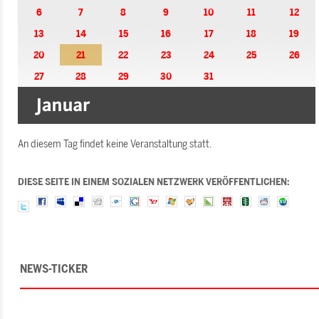
6
7
8
9
10
11
12
13
14
15
16
17
18
19
20
21
22
23
24
25
26
27
28
29
30
31
An diesem Tag findet keine Veranstaltung statt.
DIESE SEITE IN EINEM SOZIALEN NETZWERK VERÖFFENTLICHEN:
NEWS-TICKER