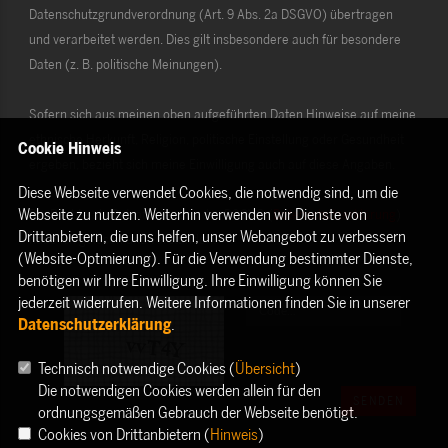
Datenschutzgrundverordnung (Art. 9 Abs. 2a DSGVO) übertragen
und verarbeitet werden. Dies gilt insbesondere auch für besondere
Daten (z. B. politische Meinungen).
Sofern sich aus meinen oben aufgeführten Daten Hinweise auf meine
ethnische Herkunft, Religion, politische Einstellung oder Gesundheit
Cookie Hinweis
ergeben, bezieht sich meine Einwilligung auch auf diese Angaben.
Diese Webseite verwendet Cookies, die notwendig sind, um die
Webseite zu nutzen. Weiterhin verwenden wir Dienste von
Die Rechte als Betroffener aus der DSGVO (
Datenschutzerklärung
)
Drittanbietern, die uns helfen, unser Webangebot zu verbessern
habe ich gelesen und verstanden.
(Website-Optmierung). Für die Verwendung bestimmter Dienste,
benötigen wir Ihre Einwilligung. Ihre Einwilligung können Sie
jederzeit widerrufen. Weitere Informationen finden Sie in unserer
Datenschutzerklärung
.
Technisch notwendige Cookies (
Übersicht
)
Die notwendigen Cookies werden allein für den
SENDEN
ordnungsgemäßen Gebrauch der Webseite benötigt.
Cookies von Drittanbietern (
Hinweis
)