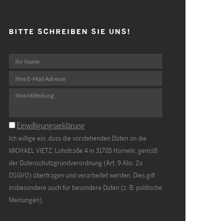
BITTE SCHREIBEN SIE UNS!
Einwilligungserklärung
Ich willige ein, dass die vorstehenden Daten an die
MICHAEL VIETZ, Lohstraße 4 in 31785 Hameln, gemäß
der Datenschutzgrundverordnung (Art. 9 Abs. 2a
DSGVO) übertragen und verarbeitet werden. Dies gilt
insbesondere auch für besondere Daten (z. B. politische
Meinungen).