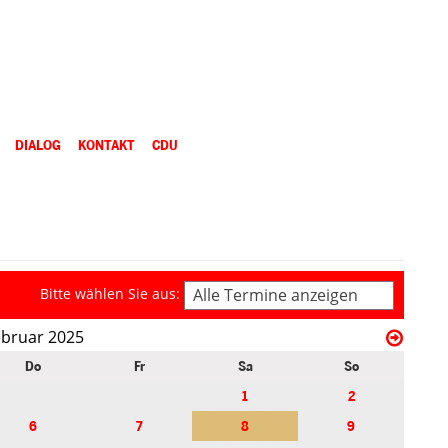
DIALOG
KONTAKT
CDU
Bitte wählen Sie aus:
Alle Termine anzeigen
ebruar 2025
Do
Fr
Sa
So
1
2
6
7
8
9