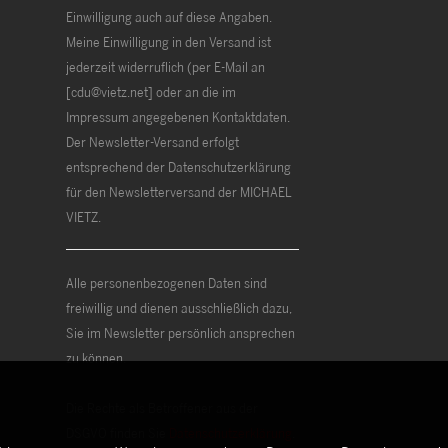
Einwilligung auch auf diese Angaben.
Meine Einwilligung in den Versand ist
jederzeit widerruflich (per E-Mail an
[cdu@vietz.net] oder an die im
Impressum angegebenen Kontaktdaten.
Der Newsletter-Versand erfolgt
entsprechend der Datenschutzerklärung
für den Newsletterversand der MICHAEL
VIETZ.
Alle personenbezogenen Daten sind
freiwillig und dienen ausschließlich dazu,
Sie im Newsletter persönlich ansprechen
zu können.
Die Rechte als Betroffener aus der
DSGVO finden Sie
Datenschutzerklärung
.