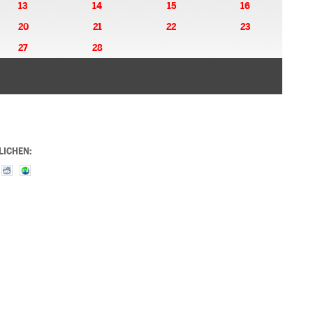
13
14
15
16
20
21
22
23
27
28
LICHEN: