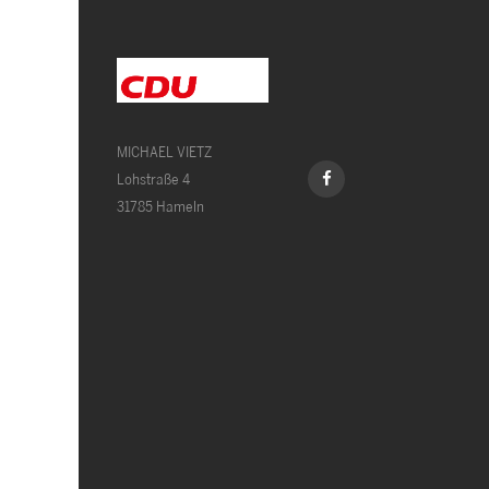
MICHAEL VIETZ
Lohstraße 4
31785 Hameln