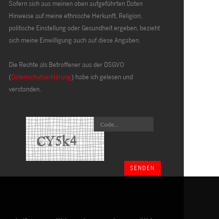
Sofern sich aus meinen oben aufgeführten Daten
Hinweise auf meine ethnische Herkunft, Religion,
politische Einstellung oder Gesundheit ergeben, bezieht
sich meine Einwilligung auch auf diese Angaben.
Die Rechte als Betroffener aus der DSGVO
(
Datenschutzerklärung
) habe ich gelesen und
verstanden.
SENDEN