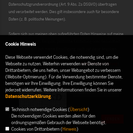
Datenschutzgrundverordnung (Art. 9 Abs. 2a DSGVO) übertragen
und verarbeitet werden. Dies gilt insbesondere auch für besondere
Daten (z. B. politische Meinungen).
Sofern sich aus meinen oben aufgeführten Daten Hinweise auf meine
ethnische Herkunft, Religion, politische Einstellung oder Gesundheit
Cookie Hinweis
ergeben, bezieht sich meine Einwilligung auch auf diese Angaben.
Diese Webseite verwendet Cookies, die notwendig sind, um die
Webseite zu nutzen. Weiterhin verwenden wir Dienste von
Die Rechte als Betroffener aus der DSGVO (
Datenschutzerklärung
)
Drittanbietern, die uns helfen, unser Webangebot zu verbessern
habe ich gelesen und verstanden.
(Website-Optmierung). Für die Verwendung bestimmter Dienste,
benötigen wir Ihre Einwilligung. Ihre Einwilligung können Sie
jederzeit widerrufen. Weitere Informationen finden Sie in unserer
Datenschutzerklärung
.
Technisch notwendige Cookies (
Übersicht
)
Die notwendigen Cookies werden allein für den
SENDEN
ordnungsgemäßen Gebrauch der Webseite benötigt.
Cookies von Drittanbietern (
Hinweis
)