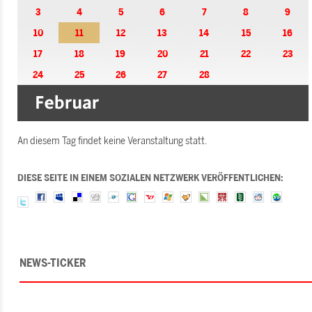
3
4
5
6
7
8
9
10
11
12
13
14
15
16
17
18
19
20
21
22
23
24
25
26
27
28
An diesem Tag findet keine Veranstaltung statt.
DIESE SEITE IN EINEM SOZIALEN NETZWERK VERÖFFENTLICHEN:
NEWS-TICKER