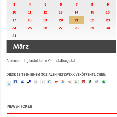
3
4
5
6
7
8
9
10
11
12
13
14
15
16
17
18
19
20
21
22
23
24
25
26
27
28
29
30
31
An diesem Tag findet keine Veranstaltung statt.
DIESE SEITE IN EINEM SOZIALEN NETZWERK VERÖFFENTLICHEN:
NEWS-TICKER