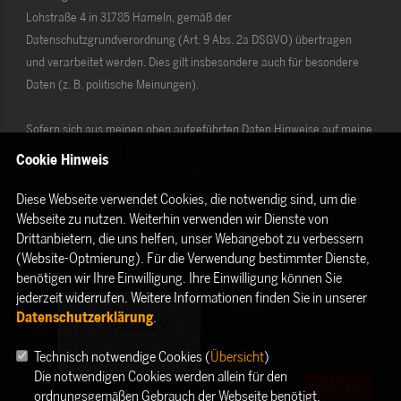
Lohstraße 4 in 31785 Hameln, gemäß der
Datenschutzgrundverordnung (Art. 9 Abs. 2a DSGVO) übertragen
und verarbeitet werden. Dies gilt insbesondere auch für besondere
Daten (z. B. politische Meinungen).
Sofern sich aus meinen oben aufgeführten Daten Hinweise auf meine
ethnische Herkunft, Religion, politische Einstellung oder Gesundheit
Cookie Hinweis
ergeben, bezieht sich meine Einwilligung auch auf diese Angaben.
Diese Webseite verwendet Cookies, die notwendig sind, um die
Webseite zu nutzen. Weiterhin verwenden wir Dienste von
Die Rechte als Betroffener aus der DSGVO (
Datenschutzerklärung
)
Drittanbietern, die uns helfen, unser Webangebot zu verbessern
habe ich gelesen und verstanden.
(Website-Optmierung). Für die Verwendung bestimmter Dienste,
benötigen wir Ihre Einwilligung. Ihre Einwilligung können Sie
jederzeit widerrufen. Weitere Informationen finden Sie in unserer
Datenschutzerklärung
.
Technisch notwendige Cookies (
Übersicht
)
Die notwendigen Cookies werden allein für den
SENDEN
ordnungsgemäßen Gebrauch der Webseite benötigt.