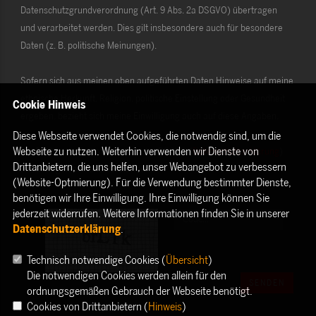
Datenschutzgrundverordnung (Art. 9 Abs. 2a DSGVO) übertragen
und verarbeitet werden. Dies gilt insbesondere auch für besondere
Daten (z. B. politische Meinungen).
Sofern sich aus meinen oben aufgeführten Daten Hinweise auf meine
ethnische Herkunft, Religion, politische Einstellung oder Gesundheit
Cookie Hinweis
ergeben, bezieht sich meine Einwilligung auch auf diese Angaben.
Diese Webseite verwendet Cookies, die notwendig sind, um die
Webseite zu nutzen. Weiterhin verwenden wir Dienste von
Die Rechte als Betroffener aus der DSGVO (
Datenschutzerklärung
)
Drittanbietern, die uns helfen, unser Webangebot zu verbessern
habe ich gelesen und verstanden.
(Website-Optmierung). Für die Verwendung bestimmter Dienste,
benötigen wir Ihre Einwilligung. Ihre Einwilligung können Sie
jederzeit widerrufen. Weitere Informationen finden Sie in unserer
Datenschutzerklärung
.
Technisch notwendige Cookies (
Übersicht
)
Die notwendigen Cookies werden allein für den
SENDEN
ordnungsgemäßen Gebrauch der Webseite benötigt.
Cookies von Drittanbietern (
Hinweis
)