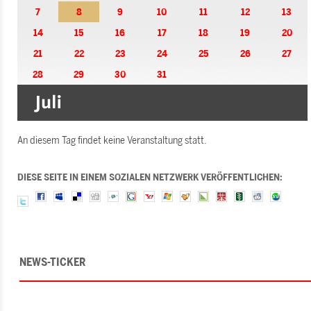
7
8
9
10
11
12
13
14
15
16
17
18
19
20
21
22
23
24
25
26
27
28
29
30
31
An diesem Tag findet keine Veranstaltung statt.
DIESE SEITE IN EINEM SOZIALEN NETZWERK VERÖFFENTLICHEN:
NEWS-TICKER