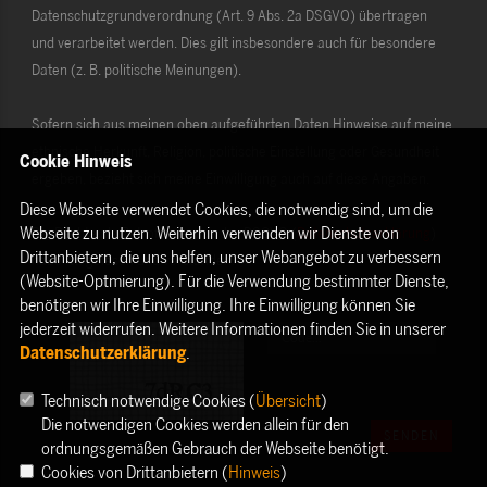
Datenschutzgrundverordnung (Art. 9 Abs. 2a DSGVO) übertragen
und verarbeitet werden. Dies gilt insbesondere auch für besondere
Daten (z. B. politische Meinungen).
Sofern sich aus meinen oben aufgeführten Daten Hinweise auf meine
ethnische Herkunft, Religion, politische Einstellung oder Gesundheit
Cookie Hinweis
ergeben, bezieht sich meine Einwilligung auch auf diese Angaben.
Diese Webseite verwendet Cookies, die notwendig sind, um die
Webseite zu nutzen. Weiterhin verwenden wir Dienste von
Die Rechte als Betroffener aus der DSGVO (
Datenschutzerklärung
)
Drittanbietern, die uns helfen, unser Webangebot zu verbessern
habe ich gelesen und verstanden.
(Website-Optmierung). Für die Verwendung bestimmter Dienste,
benötigen wir Ihre Einwilligung. Ihre Einwilligung können Sie
jederzeit widerrufen. Weitere Informationen finden Sie in unserer
Datenschutzerklärung
.
Technisch notwendige Cookies (
Übersicht
)
Die notwendigen Cookies werden allein für den
SENDEN
ordnungsgemäßen Gebrauch der Webseite benötigt.
Cookies von Drittanbietern (
Hinweis
)