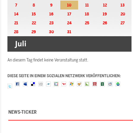
7
8
9
10
11
12
13
14
15
16
17
18
19
20
21
22
23
24
25
26
27
28
29
30
31
An diesem Tag findet keine Veranstaltung statt.
DIESE SEITE IN EINEM SOZIALEN NETZWERK VERÖFFENTLICHEN:
NEWS-TICKER