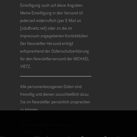
Einwilligung auch auf diese Angaben.
Meine Einwilligung in den Versand ist
jederzeit widerruflich (per E-Mail an
[cdu@vietz.net] oder an die im
Impressum angegebenen Kontaktdaten.
Der Newsletter-Versand erfolgt
entsprechend der Datenschutzerklärung
für den Newsletterversand der MICHAEL
VIETZ.
Alle personenbezogenen Daten sind
freiwillig und dienen ausschließlich dazu,
Sie im Newsletter persönlich ansprechen
zu können.
Die Rechte als Betroffener aus der
DSGVO finden Sie
Datenschutzerklärung
.