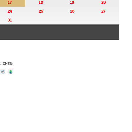
17
18
19
20
24
25
26
27
31
LICHEN: