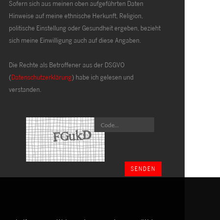
Sofern sich aus meinen oben aufgeführten Daten
Hinweise auf meine ethnische Herkunft, Religion,
politische Einstellung oder Gesundheit ergeben, bezieht
sich meine Einwilligung auch auf diese Angaben.
Die Rechte als Betroffener aus der DSGVO
(
Datenschutzerklärung
) habe ich gelesen und
verstanden.
SENDEN