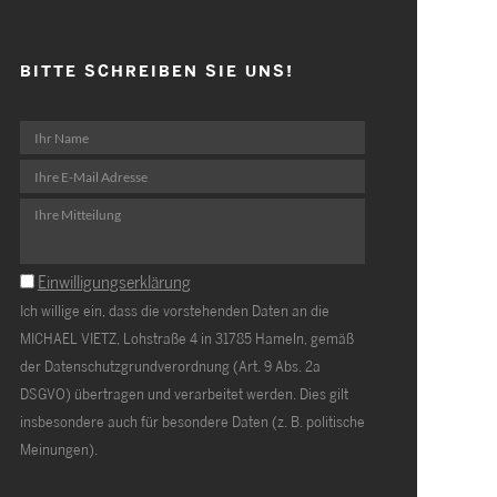
BITTE SCHREIBEN SIE UNS!
Einwilligungserklärung
Ich willige ein, dass die vorstehenden Daten an die
MICHAEL VIETZ, Lohstraße 4 in 31785 Hameln, gemäß
der Datenschutzgrundverordnung (Art. 9 Abs. 2a
DSGVO) übertragen und verarbeitet werden. Dies gilt
insbesondere auch für besondere Daten (z. B. politische
Meinungen).