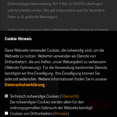
Datenschutzgrundverordnung (Art. 9 Abs. 2a DSGVO) übertragen
und verarbeitet werden. Dies gilt insbesondere auch für besondere
Daten (z. B. politische Meinungen).
Sofern sich aus meinen oben aufgeführten Daten Hinweise auf meine
ethnische Herkunft, Religion, politische Einstellung oder Gesundheit
Cookie Hinweis
ergeben, bezieht sich meine Einwilligung auch auf diese Angaben.
Diese Webseite verwendet Cookies, die notwendig sind, um die
Webseite zu nutzen. Weiterhin verwenden wir Dienste von
Die Rechte als Betroffener aus der DSGVO (
Datenschutzerklärung
)
Drittanbietern, die uns helfen, unser Webangebot zu verbessern
habe ich gelesen und verstanden.
(Website-Optmierung). Für die Verwendung bestimmter Dienste,
benötigen wir Ihre Einwilligung. Ihre Einwilligung können Sie
jederzeit widerrufen. Weitere Informationen finden Sie in unserer
Datenschutzerklärung
.
Technisch notwendige Cookies (
Übersicht
)
Die notwendigen Cookies werden allein für den
SENDEN
ordnungsgemäßen Gebrauch der Webseite benötigt.
Cookies von Drittanbietern (
Hinweis
)