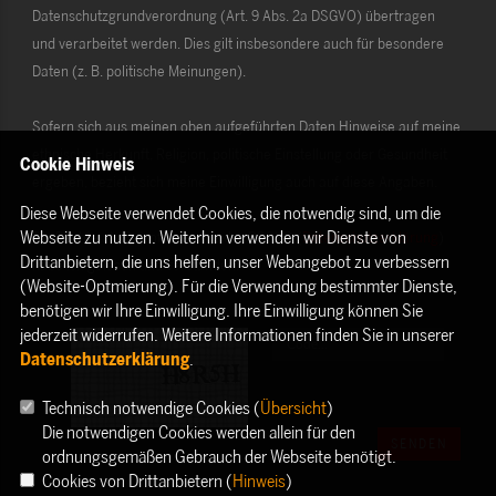
Datenschutzgrundverordnung (Art. 9 Abs. 2a DSGVO) übertragen
und verarbeitet werden. Dies gilt insbesondere auch für besondere
Daten (z. B. politische Meinungen).
Sofern sich aus meinen oben aufgeführten Daten Hinweise auf meine
ethnische Herkunft, Religion, politische Einstellung oder Gesundheit
Cookie Hinweis
ergeben, bezieht sich meine Einwilligung auch auf diese Angaben.
Diese Webseite verwendet Cookies, die notwendig sind, um die
Webseite zu nutzen. Weiterhin verwenden wir Dienste von
Die Rechte als Betroffener aus der DSGVO (
Datenschutzerklärung
)
Drittanbietern, die uns helfen, unser Webangebot zu verbessern
habe ich gelesen und verstanden.
(Website-Optmierung). Für die Verwendung bestimmter Dienste,
benötigen wir Ihre Einwilligung. Ihre Einwilligung können Sie
jederzeit widerrufen. Weitere Informationen finden Sie in unserer
Datenschutzerklärung
.
Technisch notwendige Cookies (
Übersicht
)
Die notwendigen Cookies werden allein für den
SENDEN
ordnungsgemäßen Gebrauch der Webseite benötigt.
Cookies von Drittanbietern (
Hinweis
)