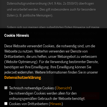
Datenschutzgrundverordnung (Art. 9 Abs. 2a DSGVO) übertragen
und verarbeitet werden. Dies gilt insbesondere auch für besondere
Daten (z. B. politische Meinungen).
Sofern sich aus meinen oben aufgeführten Daten Hinweise auf meine
ethnische Herkunft, Religion, politische Einstellung oder Gesundheit
Cookie Hinweis
ergeben, bezieht sich meine Einwilligung auch auf diese Angaben.
Diese Webseite verwendet Cookies, die notwendig sind, um die
Webseite zu nutzen. Weiterhin verwenden wir Dienste von
Die Rechte als Betroffener aus der DSGVO (
Datenschutzerklärung
)
Drittanbietern, die uns helfen, unser Webangebot zu verbessern
habe ich gelesen und verstanden.
(Website-Optmierung). Für die Verwendung bestimmter Dienste,
benötigen wir Ihre Einwilligung. Ihre Einwilligung können Sie
jederzeit widerrufen. Weitere Informationen finden Sie in unserer
Datenschutzerklärung
.
Technisch notwendige Cookies (
Übersicht
)
Die notwendigen Cookies werden allein für den
SENDEN
ordnungsgemäßen Gebrauch der Webseite benötigt.
Cookies von Drittanbietern (
Hinweis
)