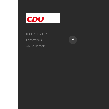
MICHAEL VIETZ
Lohstraße 4
31785 Hameln