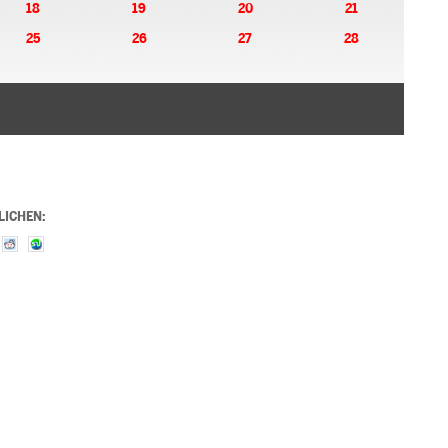
18
19
20
21
25
26
27
28
LICHEN: