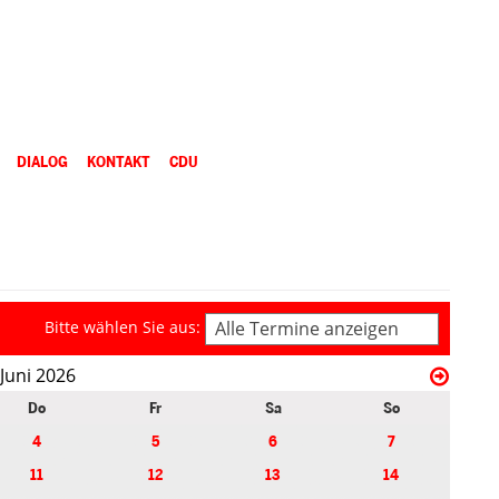
DIALOG
KONTAKT
CDU
Bitte wählen Sie aus:
Alle Termine anzeigen
Juni 2026
Do
Fr
Sa
So
4
5
6
7
11
12
13
14