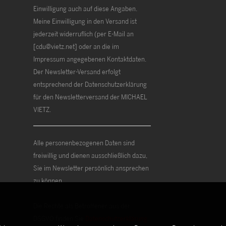
Einwilligung auch auf diese Angaben.
Meine Einwilligung in den Versand ist
jederzeit widerruflich (per E-Mail an
[cdu@vietz.net] oder an die im
Impressum angegebenen Kontaktdaten.
Der Newsletter-Versand erfolgt
entsprechend der Datenschutzerklärung
für den Newsletterversand der MICHAEL
VIETZ.
Alle personenbezogenen Daten sind
freiwillig und dienen ausschließlich dazu,
Sie im Newsletter persönlich ansprechen
zu können.
Die Rechte als Betroffener aus der
DSGVO finden Sie
Datenschutzerklärung
.