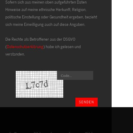
Sofern sich aus meinen oben aufgeführten Daten
Hinweise auf meine ethnische Herkunft, Religion,
politische Einstellung oder Gesundheit ergeben, bezieht
sich meine Einwilligung auch auf diese Angaben.
Die Rechte als Betroffener aus der DSGVO
(
Datenschutzerklärung
) habe ich gelesen und
verstanden.
SENDEN