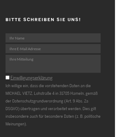
BITTE SCHREIBEN SIE UNS!
Einwilligungserklärung
Ich willige ein, dass die vorstehenden Daten an die
MICHAEL VIETZ, Lohstraße 4 in 31785 Hameln, gemäß
der Datenschutzgrundverordnung (Art. 9 Abs. 2a
DSGVO) übertragen und verarbeitet werden. Dies gilt
insbesondere auch für besondere Daten (z. B. politische
Meinungen).