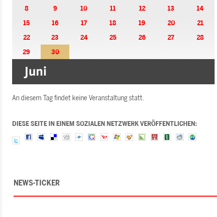
8
9
10
11
12
13
14
15
16
17
18
19
20
21
22
23
24
25
26
27
28
29
30
An diesem Tag findet keine Veranstaltung statt.
DIESE SEITE IN EINEM SOZIALEN NETZWERK VERÖFFENTLICHEN:
NEWS-TICKER