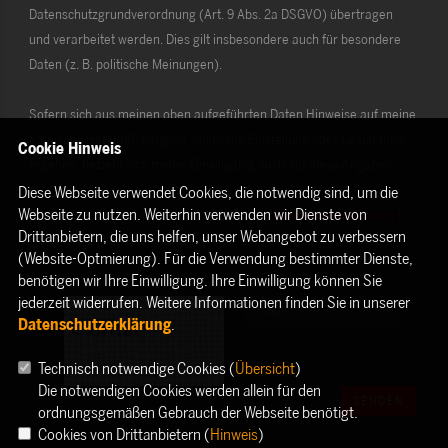
Datenschutzgrundverordnung (Art. 9 Abs. 2a DSGVO) übertragen
und verarbeitet werden. Dies gilt insbesondere auch für besondere
Daten (z. B. politische Meinungen).
Sofern sich aus meinen oben aufgeführten Daten Hinweise auf meine
ethnische Herkunft, Religion, politische Einstellung oder Gesundheit
Cookie Hinweis
ergeben, bezieht sich meine Einwilligung auch auf diese Angaben.
Diese Webseite verwendet Cookies, die notwendig sind, um die
Webseite zu nutzen. Weiterhin verwenden wir Dienste von
Die Rechte als Betroffener aus der DSGVO (
Datenschutzerklärung
)
Drittanbietern, die uns helfen, unser Webangebot zu verbessern
habe ich gelesen und verstanden.
(Website-Optmierung). Für die Verwendung bestimmter Dienste,
benötigen wir Ihre Einwilligung. Ihre Einwilligung können Sie
jederzeit widerrufen. Weitere Informationen finden Sie in unserer
Datenschutzerklärung
.
Technisch notwendige Cookies (
Übersicht
)
Die notwendigen Cookies werden allein für den
SENDEN
ordnungsgemäßen Gebrauch der Webseite benötigt.
Cookies von Drittanbietern (
Hinweis
)