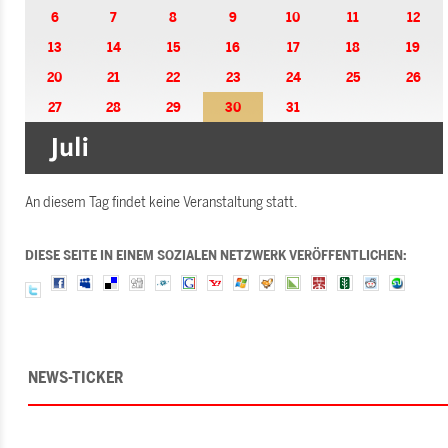
6
7
8
9
10
11
12
13
14
15
16
17
18
19
20
21
22
23
24
25
26
27
28
29
30
31
An diesem Tag findet keine Veranstaltung statt.
DIESE SEITE IN EINEM SOZIALEN NETZWERK VERÖFFENTLICHEN:
NEWS-TICKER