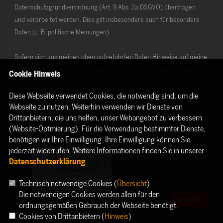
Datenschutzgrundverordnung (Art. 9 Abs. 2a DSGVO) übertragen
und verarbeitet werden. Dies gilt insbesondere auch für besondere
Daten (z. B. politische Meinungen).
Sofern sich aus meinen oben aufgeführten Daten Hinweise auf meine
ethnische Herkunft, Religion, politische Einstellung oder Gesundheit
Cookie Hinweis
ergeben, bezieht sich meine Einwilligung auch auf diese Angaben.
Diese Webseite verwendet Cookies, die notwendig sind, um die
Webseite zu nutzen. Weiterhin verwenden wir Dienste von
Die Rechte als Betroffener aus der DSGVO (
Datenschutzerklärung
)
Drittanbietern, die uns helfen, unser Webangebot zu verbessern
habe ich gelesen und verstanden.
(Website-Optmierung). Für die Verwendung bestimmter Dienste,
benötigen wir Ihre Einwilligung. Ihre Einwilligung können Sie
jederzeit widerrufen. Weitere Informationen finden Sie in unserer
Datenschutzerklärung
.
Technisch notwendige Cookies (
Übersicht
)
Die notwendigen Cookies werden allein für den
SENDEN
ordnungsgemäßen Gebrauch der Webseite benötigt.
Cookies von Drittanbietern (
Hinweis
)