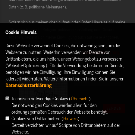
Daten (z. B. politische Meinungen).
Sofern sich aus meinen oben aufgeführten Daten Hinweise auf meine
ethnische Herkunft, Religion, politische Einstellung oder Gesundheit
Cookie Hinweis
ergeben, bezieht sich meine Einwilligung auch auf diese Angaben.
Diese Webseite verwendet Cookies, die notwendig sind, um die
Webseite zu nutzen. Weiterhin verwenden wir Dienste von
Die Rechte als Betroffener aus der DSGVO (
Datenschutzerklärung
)
Drittanbietern, die uns helfen, unser Webangebot zu verbessern
habe ich gelesen und verstanden.
(Website-Optmierung). Für die Verwendung bestimmter Dienste,
benötigen wir Ihre Einwilligung. Ihre Einwilligung können Sie
jederzeit widerrufen. Weitere Informationen finden Sie in unserer
Datenschutzerklärung
.
Technisch notwendige Cookies (
Übersicht
)
Die notwendigen Cookies werden allein für den
SENDEN
ordnungsgemäßen Gebrauch der Webseite benötigt.
Cookies von Drittanbietern (
Hinweis
)
Derzeit verzichten wir auf Scripte von Drittanbietern auf der
Webseite.