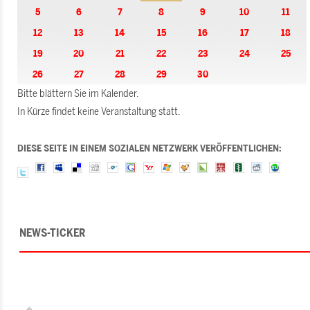
5
6
7
8
9
10
11
12
13
14
15
16
17
18
19
20
21
22
23
24
25
26
27
28
29
30
Bitte blättern Sie im Kalender.
In Kürze findet keine Veranstaltung statt.
DIESE SEITE IN EINEM SOZIALEN NETZWERK VERÖFFENTLICHEN:
NEWS-TICKER