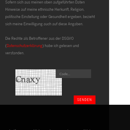
Sofern sich aus meinen oben aufgeführten Daten
Hinweise auf meine ethnische Herkunft, Religion,
politische Einstellung oder Gesundheit ergeben, bezieht
sich meine Einwilligung auch auf diese Angaben.
Die Rechte als Betroffener aus der DSGVO
(
Datenschutzerklärung
) habe ich gelesen und
verstanden.
SENDEN