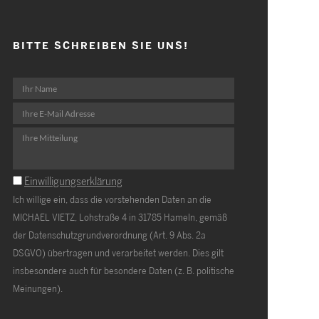
BITTE SCHREIBEN SIE UNS!
Einwilligungserklärung
Ich willige ein, dass die vorstehenden Daten an die
MICHAEL VIETZ, Lohstraße 4 in 31785 Hameln, gemäß
der Datenschutzgrundverordnung (Art. 9 Abs. 2a
DSGVO) übertragen und verarbeitet werden. Dies gilt
insbesondere auch für besondere Daten (z. B. politische
Meinungen).