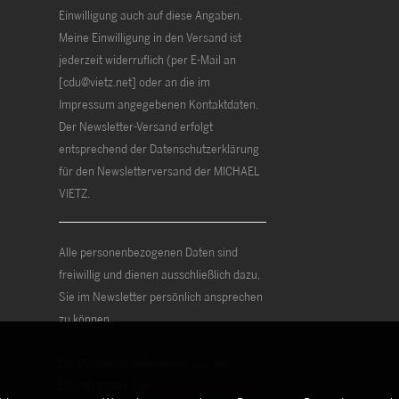
Einwilligung auch auf diese Angaben.
Meine Einwilligung in den Versand ist
jederzeit widerruflich (per E-Mail an
[cdu@vietz.net] oder an die im
Impressum angegebenen Kontaktdaten.
Der Newsletter-Versand erfolgt
entsprechend der Datenschutzerklärung
für den Newsletterversand der MICHAEL
VIETZ.
Alle personenbezogenen Daten sind
freiwillig und dienen ausschließlich dazu,
Sie im Newsletter persönlich ansprechen
zu können.
Die Rechte als Betroffener aus der
DSGVO finden Sie
Datenschutzerklärung
.