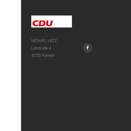
MICHAEL VIETZ
Lohstraße 4
31785 Hameln