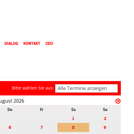
DIALOG
KONTAKT
CDU
Bitte wählen Sie aus:
Alle Termine anzeigen
ugust 2026
Do
Fr
Sa
So
1
2
6
7
8
9