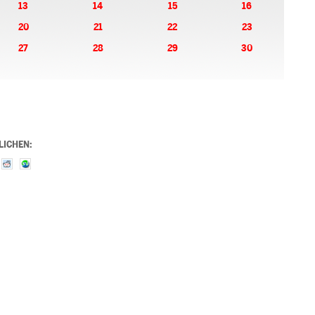
13
14
15
16
20
21
22
23
27
28
29
30
LICHEN: