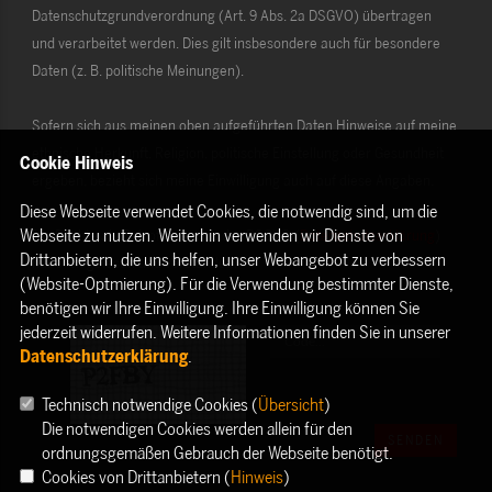
Datenschutzgrundverordnung (Art. 9 Abs. 2a DSGVO) übertragen
und verarbeitet werden. Dies gilt insbesondere auch für besondere
Daten (z. B. politische Meinungen).
Sofern sich aus meinen oben aufgeführten Daten Hinweise auf meine
ethnische Herkunft, Religion, politische Einstellung oder Gesundheit
Cookie Hinweis
ergeben, bezieht sich meine Einwilligung auch auf diese Angaben.
Diese Webseite verwendet Cookies, die notwendig sind, um die
Webseite zu nutzen. Weiterhin verwenden wir Dienste von
Die Rechte als Betroffener aus der DSGVO (
Datenschutzerklärung
)
Drittanbietern, die uns helfen, unser Webangebot zu verbessern
habe ich gelesen und verstanden.
(Website-Optmierung). Für die Verwendung bestimmter Dienste,
benötigen wir Ihre Einwilligung. Ihre Einwilligung können Sie
jederzeit widerrufen. Weitere Informationen finden Sie in unserer
Datenschutzerklärung
.
Technisch notwendige Cookies (
Übersicht
)
Die notwendigen Cookies werden allein für den
SENDEN
ordnungsgemäßen Gebrauch der Webseite benötigt.
Cookies von Drittanbietern (
Hinweis
)