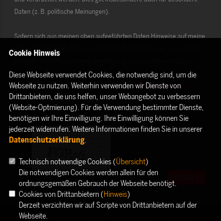
Daten (z. B. politische Meinungen).
Sofern sich aus meinen oben aufgeführten Daten Hinweise auf meine
ethnische Herkunft, Religion, politische Einstellung oder Gesundheit
Cookie Hinweis
ergeben, bezieht sich meine Einwilligung auch auf diese Angaben.
Diese Webseite verwendet Cookies, die notwendig sind, um die
Webseite zu nutzen. Weiterhin verwenden wir Dienste von
Die Rechte als Betroffener aus der DSGVO (
Datenschutzerklärung
)
Drittanbietern, die uns helfen, unser Webangebot zu verbessern
habe ich gelesen und verstanden.
(Website-Optmierung). Für die Verwendung bestimmter Dienste,
benötigen wir Ihre Einwilligung. Ihre Einwilligung können Sie
jederzeit widerrufen. Weitere Informationen finden Sie in unserer
Datenschutzerklärung
.
Technisch notwendige Cookies (
Übersicht
)
Die notwendigen Cookies werden allein für den
SENDEN
ordnungsgemäßen Gebrauch der Webseite benötigt.
Cookies von Drittanbietern (
Hinweis
)
Derzeit verzichten wir auf Scripte von Drittanbietern auf der
Webseite.