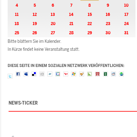
4
5
6
7
8
9
10
11
12
13
14
15
16
17
18
19
20
21
22
23
24
25
26
27
28
29
30
31
Bitte blättern Sie im Kalender.
In Kürze findet keine Veranstaltung statt.
DIESE SEITE IN EINEM SOZIALEN NETZWERK VERÖFFENTLICHEN:
NEWS-TICKER