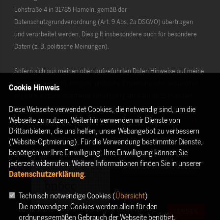
Lohstraße 4 in 31785 Hameln, gemäß der
Datenschutzgrundverordnung (Art. 9 Abs. 2a DSGVO) übertragen
und verarbeitet werden. Dies gilt insbesondere auch für besondere
Daten (z. B. politische Meinungen).
Sofern sich aus meinen oben aufgeführten Daten Hinweise auf meine
ethnische Herkunft, Religion, politische Einstellung oder Gesundheit
Cookie Hinweis
ergeben, bezieht sich meine Einwilligung auch auf diese Angaben.
Diese Webseite verwendet Cookies, die notwendig sind, um die
Webseite zu nutzen. Weiterhin verwenden wir Dienste von
Die Rechte als Betroffener aus der DSGVO (
Datenschutzerklärung
)
Drittanbietern, die uns helfen, unser Webangebot zu verbessern
habe ich gelesen und verstanden.
(Website-Optmierung). Für die Verwendung bestimmter Dienste,
benötigen wir Ihre Einwilligung. Ihre Einwilligung können Sie
jederzeit widerrufen. Weitere Informationen finden Sie in unserer
Datenschutzerklärung
.
Technisch notwendige Cookies (
Übersicht
)
Die notwendigen Cookies werden allein für den
SENDEN
ordnungsgemäßen Gebrauch der Webseite benötigt.