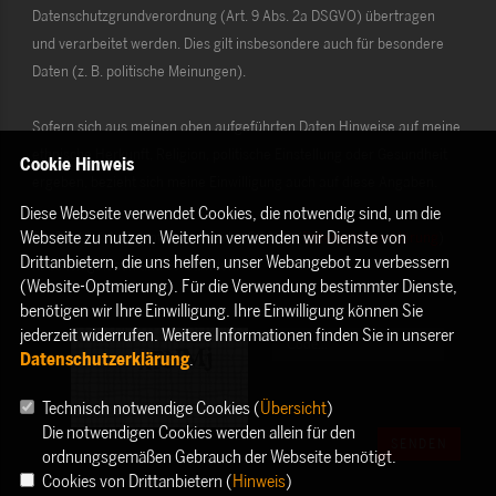
Datenschutzgrundverordnung (Art. 9 Abs. 2a DSGVO) übertragen
und verarbeitet werden. Dies gilt insbesondere auch für besondere
Daten (z. B. politische Meinungen).
Sofern sich aus meinen oben aufgeführten Daten Hinweise auf meine
ethnische Herkunft, Religion, politische Einstellung oder Gesundheit
Cookie Hinweis
ergeben, bezieht sich meine Einwilligung auch auf diese Angaben.
Diese Webseite verwendet Cookies, die notwendig sind, um die
Webseite zu nutzen. Weiterhin verwenden wir Dienste von
Die Rechte als Betroffener aus der DSGVO (
Datenschutzerklärung
)
Drittanbietern, die uns helfen, unser Webangebot zu verbessern
habe ich gelesen und verstanden.
(Website-Optmierung). Für die Verwendung bestimmter Dienste,
benötigen wir Ihre Einwilligung. Ihre Einwilligung können Sie
jederzeit widerrufen. Weitere Informationen finden Sie in unserer
Datenschutzerklärung
.
Technisch notwendige Cookies (
Übersicht
)
Die notwendigen Cookies werden allein für den
SENDEN
ordnungsgemäßen Gebrauch der Webseite benötigt.
Cookies von Drittanbietern (
Hinweis
)