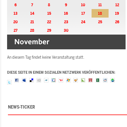
6
7
8
9
10
11
12
13
14
15
16
17
18
19
20
21
22
23
24
25
26
27
28
29
30
An diesem Tag findet keine Veranstaltung statt.
DIESE SEITE IN EINEM SOZIALEN NETZWERK VERÖFFENTLICHEN:
NEWS-TICKER