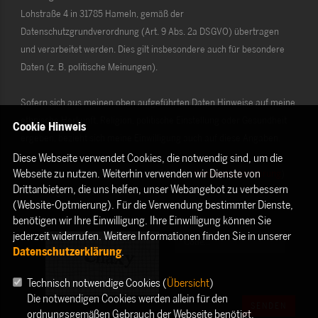
Lohstraße 4 in 31785 Hameln, gemäß der
Datenschutzgrundverordnung (Art. 9 Abs. 2a DSGVO) übertragen
und verarbeitet werden. Dies gilt insbesondere auch für besondere
Daten (z. B. politische Meinungen).
Sofern sich aus meinen oben aufgeführten Daten Hinweise auf meine
ethnische Herkunft, Religion, politische Einstellung oder Gesundheit
Cookie Hinweis
ergeben, bezieht sich meine Einwilligung auch auf diese Angaben.
Diese Webseite verwendet Cookies, die notwendig sind, um die
Webseite zu nutzen. Weiterhin verwenden wir Dienste von
Die Rechte als Betroffener aus der DSGVO (
Datenschutzerklärung
)
Drittanbietern, die uns helfen, unser Webangebot zu verbessern
habe ich gelesen und verstanden.
(Website-Optmierung). Für die Verwendung bestimmter Dienste,
benötigen wir Ihre Einwilligung. Ihre Einwilligung können Sie
jederzeit widerrufen. Weitere Informationen finden Sie in unserer
Datenschutzerklärung
.
Technisch notwendige Cookies (
Übersicht
)
Die notwendigen Cookies werden allein für den
SENDEN
ordnungsgemäßen Gebrauch der Webseite benötigt.