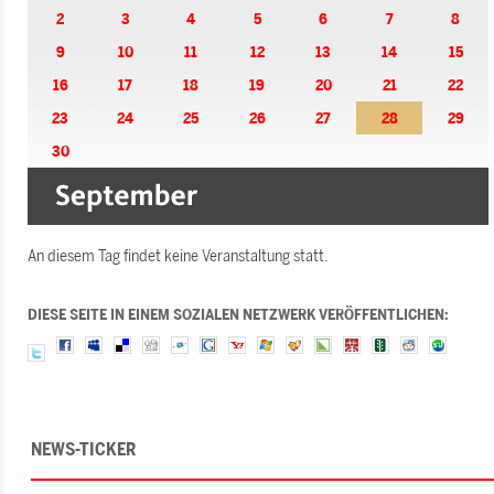
2
3
4
5
6
7
8
9
10
11
12
13
14
15
16
17
18
19
20
21
22
23
24
25
26
27
28
29
30
An diesem Tag findet keine Veranstaltung statt.
DIESE SEITE IN EINEM SOZIALEN NETZWERK VERÖFFENTLICHEN:
NEWS-TICKER