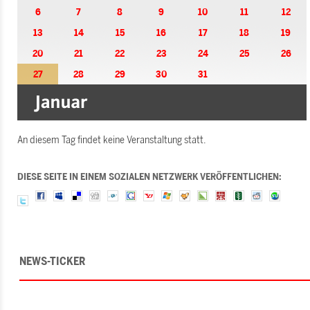
6
7
8
9
10
11
12
13
14
15
16
17
18
19
20
21
22
23
24
25
26
27
28
29
30
31
An diesem Tag findet keine Veranstaltung statt.
DIESE SEITE IN EINEM SOZIALEN NETZWERK VERÖFFENTLICHEN:
NEWS-TICKER