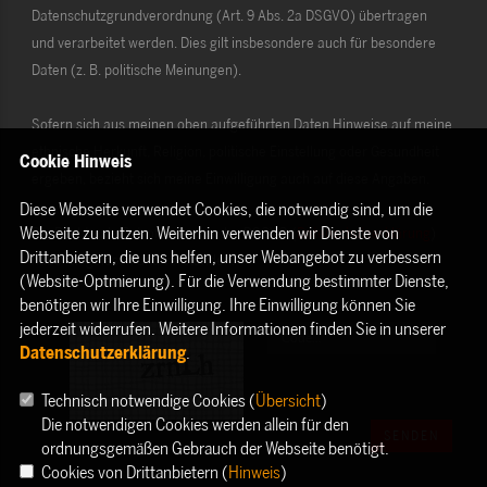
Datenschutzgrundverordnung (Art. 9 Abs. 2a DSGVO) übertragen
und verarbeitet werden. Dies gilt insbesondere auch für besondere
Daten (z. B. politische Meinungen).
Sofern sich aus meinen oben aufgeführten Daten Hinweise auf meine
ethnische Herkunft, Religion, politische Einstellung oder Gesundheit
Cookie Hinweis
ergeben, bezieht sich meine Einwilligung auch auf diese Angaben.
Diese Webseite verwendet Cookies, die notwendig sind, um die
Webseite zu nutzen. Weiterhin verwenden wir Dienste von
Die Rechte als Betroffener aus der DSGVO (
Datenschutzerklärung
)
Drittanbietern, die uns helfen, unser Webangebot zu verbessern
habe ich gelesen und verstanden.
(Website-Optmierung). Für die Verwendung bestimmter Dienste,
benötigen wir Ihre Einwilligung. Ihre Einwilligung können Sie
jederzeit widerrufen. Weitere Informationen finden Sie in unserer
Datenschutzerklärung
.
Technisch notwendige Cookies (
Übersicht
)
Die notwendigen Cookies werden allein für den
SENDEN
ordnungsgemäßen Gebrauch der Webseite benötigt.
Cookies von Drittanbietern (
Hinweis
)