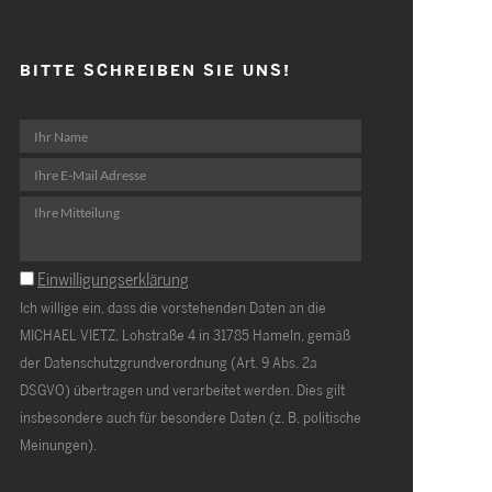
BITTE SCHREIBEN SIE UNS!
Einwilligungserklärung
Ich willige ein, dass die vorstehenden Daten an die
MICHAEL VIETZ, Lohstraße 4 in 31785 Hameln, gemäß
der Datenschutzgrundverordnung (Art. 9 Abs. 2a
DSGVO) übertragen und verarbeitet werden. Dies gilt
insbesondere auch für besondere Daten (z. B. politische
Meinungen).