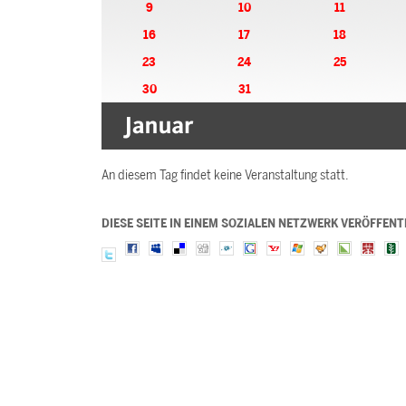
9
10
11
16
17
18
23
24
25
30
31
An diesem Tag findet keine Veranstaltung statt.
DIESE SEITE IN EINEM SOZIALEN NETZWERK VERÖFFENT