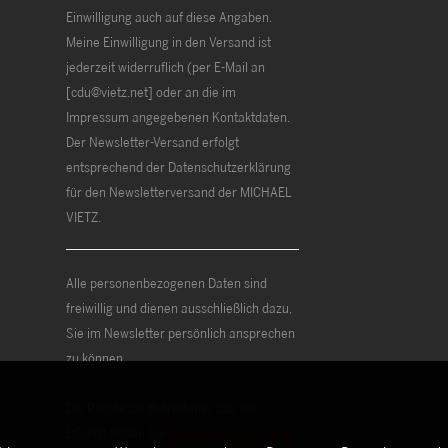
Einwilligung auch auf diese Angaben.
Meine Einwilligung in den Versand ist
jederzeit widerruflich (per E-Mail an
[cdu@vietz.net] oder an die im
Impressum angegebenen Kontaktdaten.
Der Newsletter-Versand erfolgt
entsprechend der Datenschutzerklärung
für den Newsletterversand der MICHAEL
VIETZ.
Alle personenbezogenen Daten sind
freiwillig und dienen ausschließlich dazu,
Sie im Newsletter persönlich ansprechen
zu können.
Die Rechte als Betroffener aus der
DSGVO finden Sie
Datenschutzerklärung
.