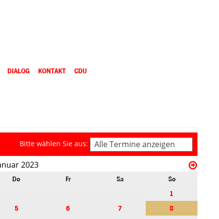
DIALOG
KONTAKT
CDU
Bitte wählen Sie aus:
Alle Termine anzeigen
anuar 2023
Do
Fr
Sa
So
1
5
6
7
8