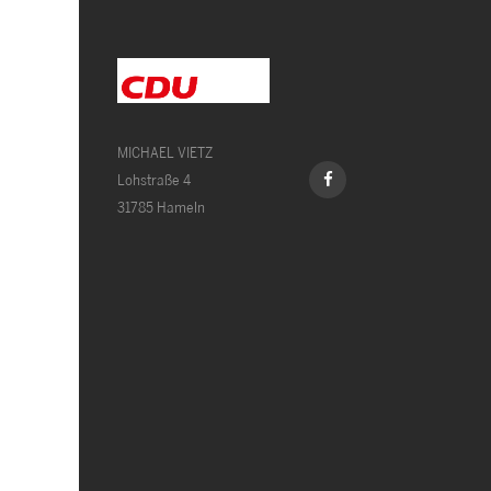
MICHAEL VIETZ
Lohstraße 4
31785 Hameln