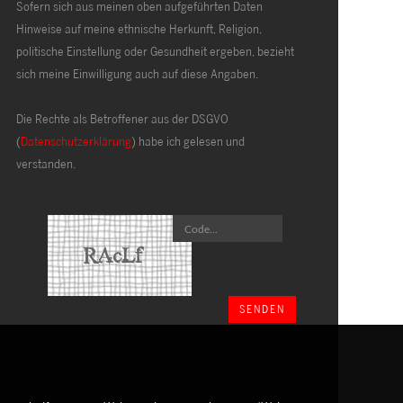
Sofern sich aus meinen oben aufgeführten Daten
Hinweise auf meine ethnische Herkunft, Religion,
politische Einstellung oder Gesundheit ergeben, bezieht
sich meine Einwilligung auch auf diese Angaben.
Die Rechte als Betroffener aus der DSGVO
(
Datenschutzerklärung
) habe ich gelesen und
verstanden.
SENDEN