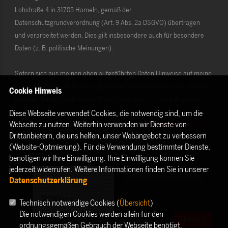
Lohstraße 4 in 31785 Hameln, gemäß der
Datenschutzgrundverordnung (Art. 9 Abs. 2a DSGVO) übertragen
und verarbeitet werden. Dies gilt insbesondere auch für besondere
Daten (z. B. politische Meinungen).
Sofern sich aus meinen oben aufgeführten Daten Hinweise auf meine
ethnische Herkunft, Religion, politische Einstellung oder Gesundheit
Cookie Hinweis
ergeben, bezieht sich meine Einwilligung auch auf diese Angaben.
Diese Webseite verwendet Cookies, die notwendig sind, um die
Webseite zu nutzen. Weiterhin verwenden wir Dienste von
Die Rechte als Betroffener aus der DSGVO (
Datenschutzerklärung
)
Drittanbietern, die uns helfen, unser Webangebot zu verbessern
habe ich gelesen und verstanden.
(Website-Optmierung). Für die Verwendung bestimmter Dienste,
benötigen wir Ihre Einwilligung. Ihre Einwilligung können Sie
jederzeit widerrufen. Weitere Informationen finden Sie in unserer
Datenschutzerklärung
.
Technisch notwendige Cookies (
Übersicht
)
Die notwendigen Cookies werden allein für den
SENDEN
ordnungsgemäßen Gebrauch der Webseite benötigt.