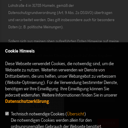
Lohstraße 4 in 31785 Hameln, gemäß der
Datenschutzgrundverordnung (Art. 9 Abs. 2a DSGVO) übertragen
und verarbeitet werden. Dies gilt insbesondere auch für besondere
Daten (z. B. politische Meinungen).
Sofern sich aus meinen oben aufgeführten Daten Hinweise auf meine
ethnische Herkunft, Religion, politische Einstellung oder Gesundheit
Cookie Hinweis
ergeben, bezieht sich meine Einwilligung auch auf diese Angaben.
Diese Webseite verwendet Cookies, die notwendig sind, um die
Webseite zu nutzen. Weiterhin verwenden wir Dienste von
Die Rechte als Betroffener aus der DSGVO (
Datenschutzerklärung
)
Drittanbietern, die uns helfen, unser Webangebot zu verbessern
habe ich gelesen und verstanden.
(Website-Optmierung). Für die Verwendung bestimmter Dienste,
benötigen wir Ihre Einwilligung. Ihre Einwilligung können Sie
jederzeit widerrufen. Weitere Informationen finden Sie in unserer
Datenschutzerklärung
.
Technisch notwendige Cookies (
Übersicht
)
Die notwendigen Cookies werden allein für den
SENDEN
ordnungsgemäßen Gebrauch der Webseite benötigt.