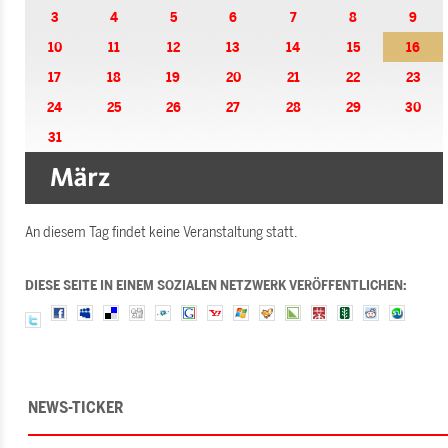
3
4
5
6
7
8
9
10
11
12
13
14
15
16
17
18
19
20
21
22
23
24
25
26
27
28
29
30
31
An diesem Tag findet keine Veranstaltung statt.
DIESE SEITE IN EINEM SOZIALEN NETZWERK VERÖFFENTLICHEN:
NEWS-TICKER