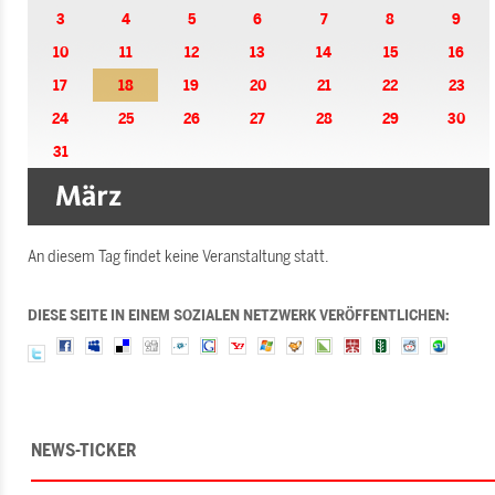
3
4
5
6
7
8
9
10
11
12
13
14
15
16
17
18
19
20
21
22
23
24
25
26
27
28
29
30
31
An diesem Tag findet keine Veranstaltung statt.
DIESE SEITE IN EINEM SOZIALEN NETZWERK VERÖFFENTLICHEN:
NEWS-TICKER