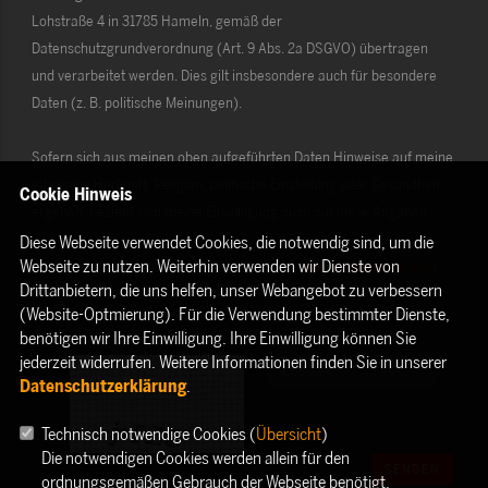
Lohstraße 4 in 31785 Hameln, gemäß der
Datenschutzgrundverordnung (Art. 9 Abs. 2a DSGVO) übertragen
und verarbeitet werden. Dies gilt insbesondere auch für besondere
Daten (z. B. politische Meinungen).
Sofern sich aus meinen oben aufgeführten Daten Hinweise auf meine
ethnische Herkunft, Religion, politische Einstellung oder Gesundheit
Cookie Hinweis
ergeben, bezieht sich meine Einwilligung auch auf diese Angaben.
Diese Webseite verwendet Cookies, die notwendig sind, um die
Webseite zu nutzen. Weiterhin verwenden wir Dienste von
Die Rechte als Betroffener aus der DSGVO (
Datenschutzerklärung
)
Drittanbietern, die uns helfen, unser Webangebot zu verbessern
habe ich gelesen und verstanden.
(Website-Optmierung). Für die Verwendung bestimmter Dienste,
benötigen wir Ihre Einwilligung. Ihre Einwilligung können Sie
jederzeit widerrufen. Weitere Informationen finden Sie in unserer
Datenschutzerklärung
.
Technisch notwendige Cookies (
Übersicht
)
Die notwendigen Cookies werden allein für den
SENDEN
ordnungsgemäßen Gebrauch der Webseite benötigt.