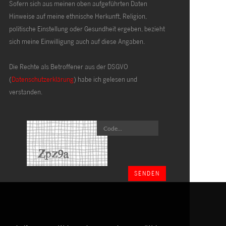
Sofern sich aus meinen oben aufgeführten Daten
Hinweise auf meine ethnische Herkunft, Religion,
politische Einstellung oder Gesundheit ergeben, bezieht
sich meine Einwilligung auch auf diese Angaben.
Die Rechte als Betroffener aus der DSGVO
(
Datenschutzerklärung
) habe ich gelesen und
verstanden.
SENDEN