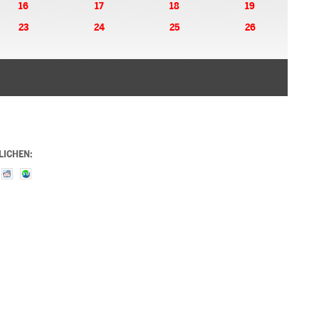
16
17
18
19
23
24
25
26
LICHEN: