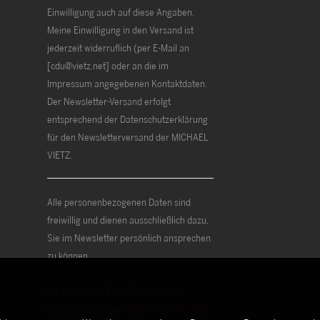
Einwilligung auch auf diese Angaben.
Meine Einwilligung in den Versand ist
jederzeit widerruflich (per E-Mail an
[cdu@vietz.net] oder an die im
Impressum angegebenen Kontaktdaten.
Der Newsletter-Versand erfolgt
entsprechend der Datenschutzerklärung
für den Newsletterversand der MICHAEL
VIETZ.
Alle personenbezogenen Daten sind
freiwillig und dienen ausschließlich dazu,
Sie im Newsletter persönlich ansprechen
zu können.
Die Rechte als Betroffener aus der
DSGVO finden Sie
Datenschutzerklärung
.