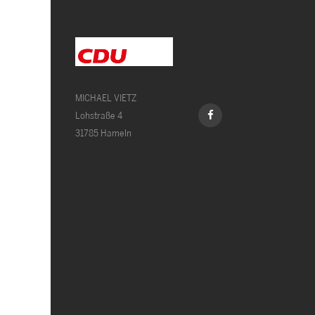
MICHAEL VIETZ
Lohstraße 4
31785 Hameln