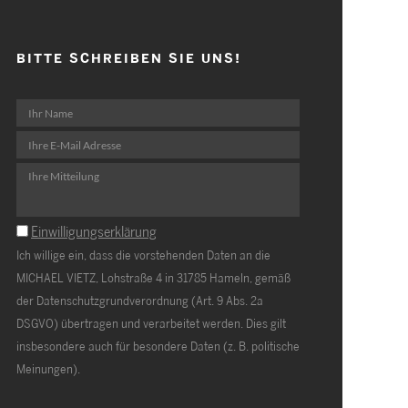
BITTE SCHREIBEN SIE UNS!
Einwilligungserklärung
Ich willige ein, dass die vorstehenden Daten an die
MICHAEL VIETZ, Lohstraße 4 in 31785 Hameln, gemäß
der Datenschutzgrundverordnung (Art. 9 Abs. 2a
DSGVO) übertragen und verarbeitet werden. Dies gilt
insbesondere auch für besondere Daten (z. B. politische
Meinungen).