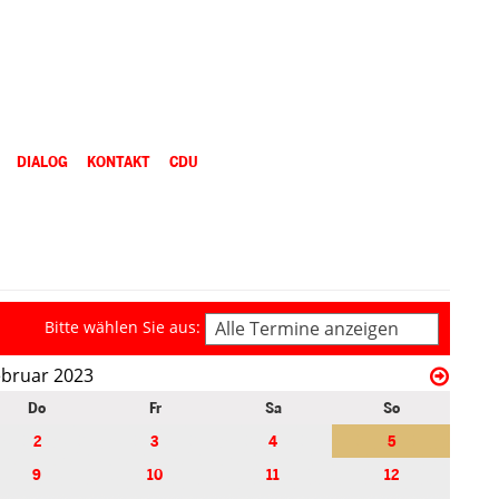
DIALOG
KONTAKT
CDU
Bitte wählen Sie aus:
Alle Termine anzeigen
ebruar 2023
Do
Fr
Sa
So
2
3
4
5
9
10
11
12