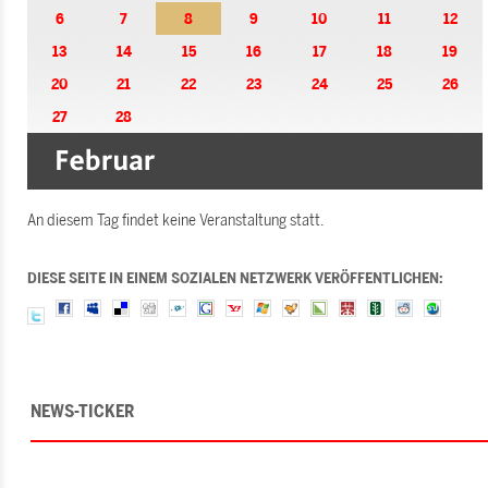
6
7
8
9
10
11
12
13
14
15
16
17
18
19
20
21
22
23
24
25
26
27
28
An diesem Tag findet keine Veranstaltung statt.
DIESE SEITE IN EINEM SOZIALEN NETZWERK VERÖFFENTLICHEN:
NEWS-TICKER