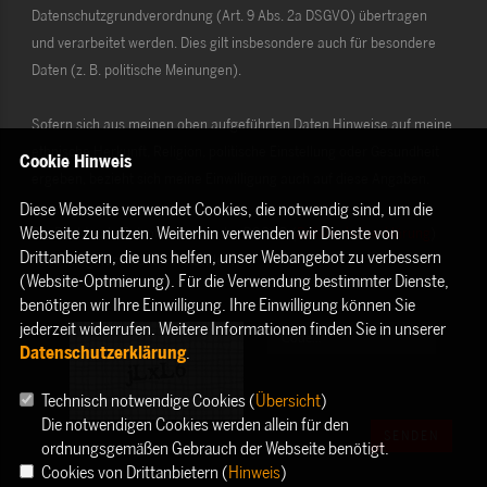
Datenschutzgrundverordnung (Art. 9 Abs. 2a DSGVO) übertragen
und verarbeitet werden. Dies gilt insbesondere auch für besondere
Daten (z. B. politische Meinungen).
Sofern sich aus meinen oben aufgeführten Daten Hinweise auf meine
ethnische Herkunft, Religion, politische Einstellung oder Gesundheit
Cookie Hinweis
ergeben, bezieht sich meine Einwilligung auch auf diese Angaben.
Diese Webseite verwendet Cookies, die notwendig sind, um die
Webseite zu nutzen. Weiterhin verwenden wir Dienste von
Die Rechte als Betroffener aus der DSGVO (
Datenschutzerklärung
)
Drittanbietern, die uns helfen, unser Webangebot zu verbessern
habe ich gelesen und verstanden.
(Website-Optmierung). Für die Verwendung bestimmter Dienste,
benötigen wir Ihre Einwilligung. Ihre Einwilligung können Sie
jederzeit widerrufen. Weitere Informationen finden Sie in unserer
Datenschutzerklärung
.
Technisch notwendige Cookies (
Übersicht
)
Die notwendigen Cookies werden allein für den
SENDEN
ordnungsgemäßen Gebrauch der Webseite benötigt.
Cookies von Drittanbietern (
Hinweis
)