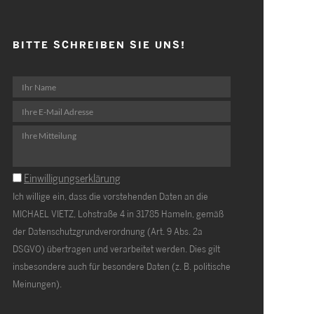
BITTE SCHREIBEN SIE UNS!
Einwilligungserklärung
Ich willige ein, dass die vorstehenden Daten an die
MICHAEL VIETZ, Lohstraße 4 in 31785 Hameln, gemäß
der Datenschutzgrundverordnung (Art. 9 Abs. 2a
DSGVO) übertragen und verarbeitet werden. Dies gilt
insbesondere auch für besondere Daten (z. B. politische
Meinungen).