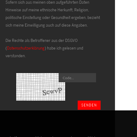
Sofern sich aus meinen oben aufgeführten Daten
Hinweise auf meine ethnische Herkunft, Religion,
politische Einstellung oder Gesundheit ergeben, bezieht
sich meine Einwilligung auch auf diese Angaben.
Die Rechte als Betroffener aus der DSGVO
(
Datenschutzerklärung
) habe ich gelesen und
verstanden.
SENDEN