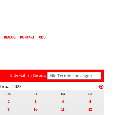
DIALOG
KONTAKT
CDU
Bitte wählen Sie aus:
Alle Termine anzeigen
ebruar 2023
Do
Fr
Sa
So
2
3
4
5
9
10
11
12