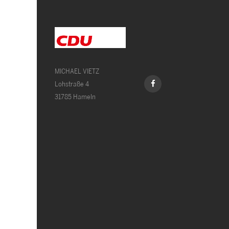
MICHAEL VIETZ
Lohstraße 4
31785 Hameln