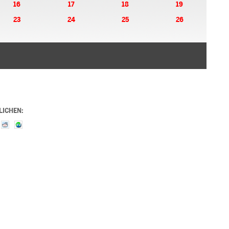
16
17
18
19
23
24
25
26
LICHEN: