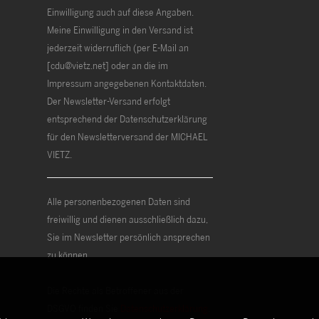
Einwilligung auch auf diese Angaben.
Meine Einwilligung in den Versand ist
jederzeit widerruflich (per E-Mail an
[cdu@vietz.net] oder an die im
Impressum angegebenen Kontaktdaten.
Der Newsletter-Versand erfolgt
entsprechend der Datenschutzerklärung
für den Newsletterversand der MICHAEL
VIETZ.
Alle personenbezogenen Daten sind
freiwillig und dienen ausschließlich dazu,
Sie im Newsletter persönlich ansprechen
zu können.
Die Rechte als Betroffener aus der
DSGVO finden Sie
Datenschutzerklärung
.