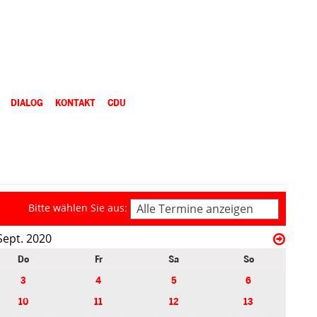
DIALOG
KONTAKT
CDU
Bitte wählen Sie aus:
Alle Termine anzeigen
Sept. 2020
Do
Fr
Sa
So
3
4
5
6
10
11
12
13