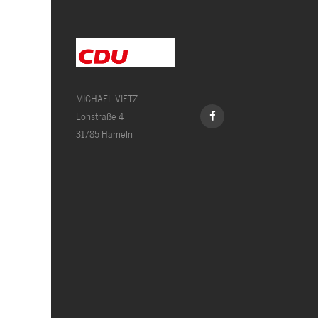
MICHAEL VIETZ
Lohstraße 4
31785 Hameln