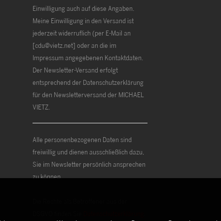
Einwilligung auch auf diese Angaben.
Meine Einwilligung in den Versand ist
jederzeit widerruflich (per E-Mail an
[cdu@vietz.net] oder an die im
Impressum angegebenen Kontaktdaten.
Der Newsletter-Versand erfolgt
entsprechend der Datenschutzerklärung
für den Newsletterversand der MICHAEL
VIETZ.
Alle personenbezogenen Daten sind
freiwillig und dienen ausschließlich dazu,
Sie im Newsletter persönlich ansprechen
zu können.
Die Rechte als Betroffener aus der
DSGVO finden Sie
Datenschutzerklärung
.