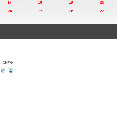
17
18
19
20
24
25
26
27
LICHEN: