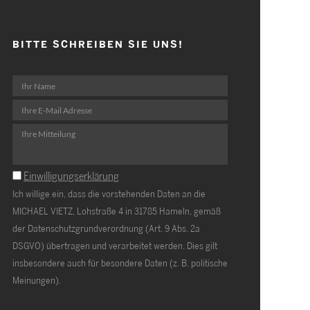
BITTE SCHREIBEN SIE UNS!
Einwilligungserklärung
Ich willige ein, dass die vorstehenden Daten an die
MICHAEL VIETZ, Lohstraße 4 in 31785 Hameln, gemäß
der Datenschutzgrundverordnung (Art. 9 Abs. 2a
DSGVO) übertragen und verarbeitet werden. Dies gilt
insbesondere auch für besondere Daten (z. B. politische
Meinungen).