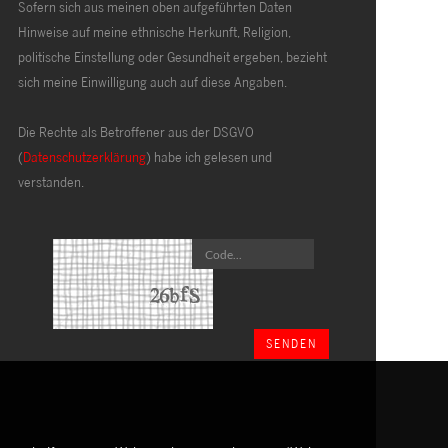
Sofern sich aus meinen oben aufgeführten Daten
Hinweise auf meine ethnische Herkunft, Religion,
politische Einstellung oder Gesundheit ergeben, bezieht
sich meine Einwilligung auch auf diese Angaben.
Die Rechte als Betroffener aus der DSGVO
(
Datenschutzerklärung
) habe ich gelesen und
verstanden.
SENDEN