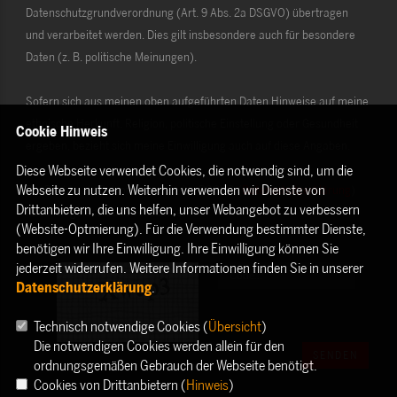
Datenschutzgrundverordnung (Art. 9 Abs. 2a DSGVO) übertragen
und verarbeitet werden. Dies gilt insbesondere auch für besondere
Daten (z. B. politische Meinungen).
Sofern sich aus meinen oben aufgeführten Daten Hinweise auf meine
ethnische Herkunft, Religion, politische Einstellung oder Gesundheit
Cookie Hinweis
ergeben, bezieht sich meine Einwilligung auch auf diese Angaben.
Diese Webseite verwendet Cookies, die notwendig sind, um die
Webseite zu nutzen. Weiterhin verwenden wir Dienste von
Die Rechte als Betroffener aus der DSGVO (
Datenschutzerklärung
)
Drittanbietern, die uns helfen, unser Webangebot zu verbessern
habe ich gelesen und verstanden.
(Website-Optmierung). Für die Verwendung bestimmter Dienste,
benötigen wir Ihre Einwilligung. Ihre Einwilligung können Sie
jederzeit widerrufen. Weitere Informationen finden Sie in unserer
Datenschutzerklärung
.
Technisch notwendige Cookies (
Übersicht
)
Die notwendigen Cookies werden allein für den
SENDEN
ordnungsgemäßen Gebrauch der Webseite benötigt.
Cookies von Drittanbietern (
Hinweis
)