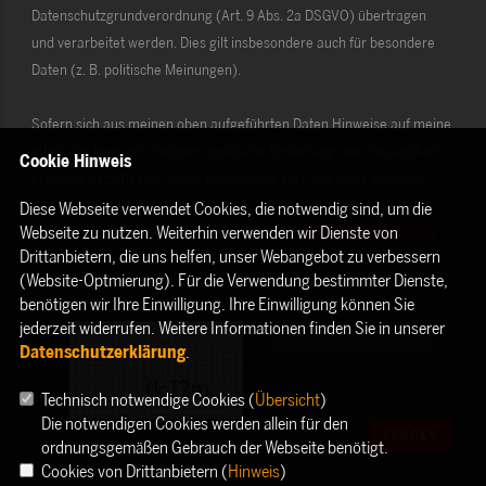
Datenschutzgrundverordnung (Art. 9 Abs. 2a DSGVO) übertragen
und verarbeitet werden. Dies gilt insbesondere auch für besondere
Daten (z. B. politische Meinungen).
Sofern sich aus meinen oben aufgeführten Daten Hinweise auf meine
ethnische Herkunft, Religion, politische Einstellung oder Gesundheit
Cookie Hinweis
ergeben, bezieht sich meine Einwilligung auch auf diese Angaben.
Diese Webseite verwendet Cookies, die notwendig sind, um die
Webseite zu nutzen. Weiterhin verwenden wir Dienste von
Die Rechte als Betroffener aus der DSGVO (
Datenschutzerklärung
)
Drittanbietern, die uns helfen, unser Webangebot zu verbessern
habe ich gelesen und verstanden.
(Website-Optmierung). Für die Verwendung bestimmter Dienste,
benötigen wir Ihre Einwilligung. Ihre Einwilligung können Sie
jederzeit widerrufen. Weitere Informationen finden Sie in unserer
Datenschutzerklärung
.
Technisch notwendige Cookies (
Übersicht
)
Die notwendigen Cookies werden allein für den
SENDEN
ordnungsgemäßen Gebrauch der Webseite benötigt.
Cookies von Drittanbietern (
Hinweis
)