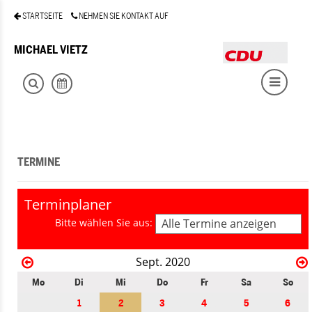
STARTSEITE
NEHMEN SIE KONTAKT AUF
MICHAEL VIETZ
TERMINE
Terminplaner
Bitte wählen Sie aus:
Alle Termine anzeigen
Sept. 2020
Mo
Di
Mi
Do
Fr
Sa
So
1
2
3
4
5
6