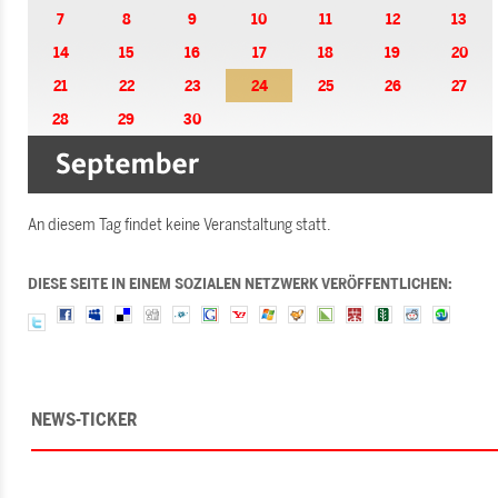
7
8
9
10
11
12
13
14
15
16
17
18
19
20
21
22
23
24
25
26
27
28
29
30
An diesem Tag findet keine Veranstaltung statt.
DIESE SEITE IN EINEM SOZIALEN NETZWERK VERÖFFENTLICHEN:
NEWS-TICKER