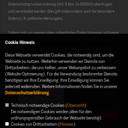
Datenschutzgrundverordnung (Art. 9 Abs. 2a DSGVO) übertragen
und verarbeitet werden. Dies gilt insbesondere auch für besondere
Daten (z. B. politische Meinungen).
Sofern sich aus meinen oben aufgeführten Daten Hinweise auf meine
ethnische Herkunft, Religion, politische Einstellung oder Gesundheit
Cookie Hinweis
ergeben, bezieht sich meine Einwilligung auch auf diese Angaben.
Diese Webseite verwendet Cookies, die notwendig sind, um die
Webseite zu nutzen. Weiterhin verwenden wir Dienste von
Die Rechte als Betroffener aus der DSGVO (
Datenschutzerklärung
)
Drittanbietern, die uns helfen, unser Webangebot zu verbessern
habe ich gelesen und verstanden.
(Website-Optmierung). Für die Verwendung bestimmter Dienste,
benötigen wir Ihre Einwilligung. Ihre Einwilligung können Sie
jederzeit widerrufen. Weitere Informationen finden Sie in unserer
Datenschutzerklärung
.
Technisch notwendige Cookies (
Übersicht
)
Die notwendigen Cookies werden allein für den
SENDEN
ordnungsgemäßen Gebrauch der Webseite benötigt.
Cookies von Drittanbietern (
Hinweis
)