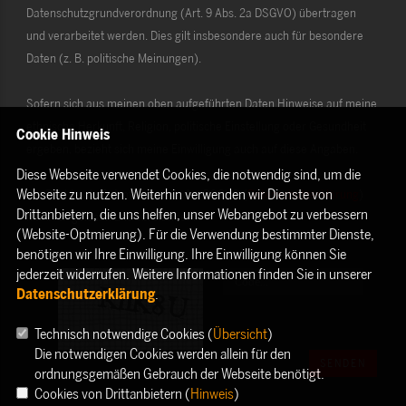
Datenschutzgrundverordnung (Art. 9 Abs. 2a DSGVO) übertragen
und verarbeitet werden. Dies gilt insbesondere auch für besondere
Daten (z. B. politische Meinungen).
Sofern sich aus meinen oben aufgeführten Daten Hinweise auf meine
ethnische Herkunft, Religion, politische Einstellung oder Gesundheit
Cookie Hinweis
ergeben, bezieht sich meine Einwilligung auch auf diese Angaben.
Diese Webseite verwendet Cookies, die notwendig sind, um die
Webseite zu nutzen. Weiterhin verwenden wir Dienste von
Die Rechte als Betroffener aus der DSGVO (
Datenschutzerklärung
)
Drittanbietern, die uns helfen, unser Webangebot zu verbessern
habe ich gelesen und verstanden.
(Website-Optmierung). Für die Verwendung bestimmter Dienste,
benötigen wir Ihre Einwilligung. Ihre Einwilligung können Sie
jederzeit widerrufen. Weitere Informationen finden Sie in unserer
Datenschutzerklärung
.
Technisch notwendige Cookies (
Übersicht
)
Die notwendigen Cookies werden allein für den
SENDEN
ordnungsgemäßen Gebrauch der Webseite benötigt.
Cookies von Drittanbietern (
Hinweis
)