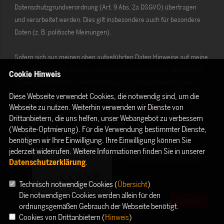
Datenschutzgrundverordnung (Art. 9 Abs. 2a DSGVO) übertragen
und verarbeitet werden. Dies gilt insbesondere auch für besondere
Daten (z. B. politische Meinungen).
Sofern sich aus meinen oben aufgeführten Daten Hinweise auf meine
ethnische Herkunft, Religion, politische Einstellung oder Gesundheit
Cookie Hinweis
ergeben, bezieht sich meine Einwilligung auch auf diese Angaben.
Diese Webseite verwendet Cookies, die notwendig sind, um die
Webseite zu nutzen. Weiterhin verwenden wir Dienste von
Die Rechte als Betroffener aus der DSGVO (
Datenschutzerklärung
)
Drittanbietern, die uns helfen, unser Webangebot zu verbessern
habe ich gelesen und verstanden.
(Website-Optmierung). Für die Verwendung bestimmter Dienste,
benötigen wir Ihre Einwilligung. Ihre Einwilligung können Sie
jederzeit widerrufen. Weitere Informationen finden Sie in unserer
Datenschutzerklärung
.
Technisch notwendige Cookies (
Übersicht
)
Die notwendigen Cookies werden allein für den
SENDEN
ordnungsgemäßen Gebrauch der Webseite benötigt.
Cookies von Drittanbietern (
Hinweis
)